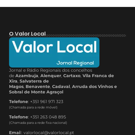
O Valor Local
Jornal e Rádio Regionais dos concelhos
de
Azambuja
,
Alenquer
,
Cartaxo
,
Vila Franca de
Xira
,
Salvaterra de
Magos
,
Benavente
,
Cadaval
,
Arruda dos Vinhos e
Sobral de Monte Agraçol
Telefone
: +351 961 971 323
(Chamada para a rede móvel)
Telefone
: +351 263 048 895
(Chamada para a rede fixa nacional)
Emai
l: valorlocal@valorlocal.pt