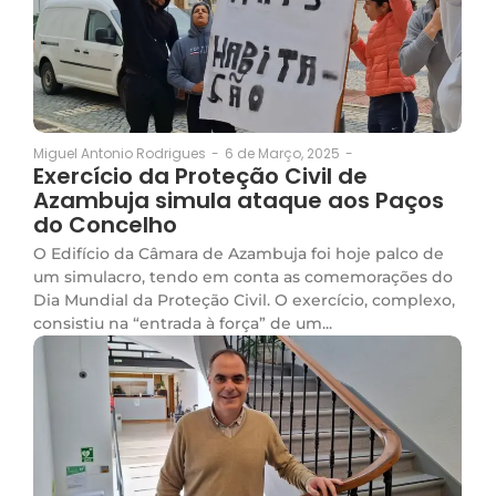
6 de Março, 2025
-
Miguel Antonio Rodrigues
-
Exercício da Proteção Civil de
Azambuja simula ataque aos Paços
do Concelho
O Edifício da Câmara de Azambuja foi hoje palco de
um simulacro, tendo em conta as comemorações do
Dia Mundial da Proteção Civil. O exercício, complexo,
consistiu na “entrada à força” de um...