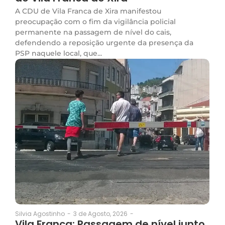
A CDU de Vila Franca de Xira manifestou
preocupação com o fim da vigilância policial
permanente na passagem de nível do cais,
defendendo a reposição urgente da presença da
PSP naquele local, que...
3 de Agosto, 2026
-
Silvia Agostinho
-
Vila Franca: Passagem de nível junto