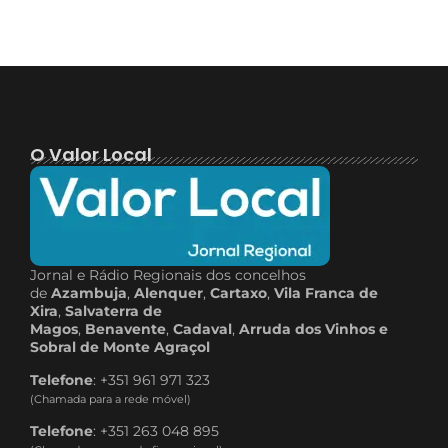
O Valor Local
Jornal e Rádio Regionais dos concelhos
de
Azambuja
,
Alenquer
,
Cartaxo
,
Vila Franca de
Xira
,
Salvaterra de
Magos
,
Benavente
,
Cadaval
,
Arruda dos Vinhos e
Sobral de Monte Agraçol
Telefone
: +351 961 971 323
(Chamada para a rede móvel)
Telefone
: +351 263 048 895