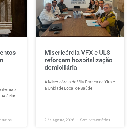
entos
Misericórdia VFX e ULS
m
reforçam hospitalização
domiciliária
A Misericórdia de Vila Franca de Xira e
a Unidade Local de Saúde
mente mais
palácios
tários
2 de Agosto, 2026
Sem comentários