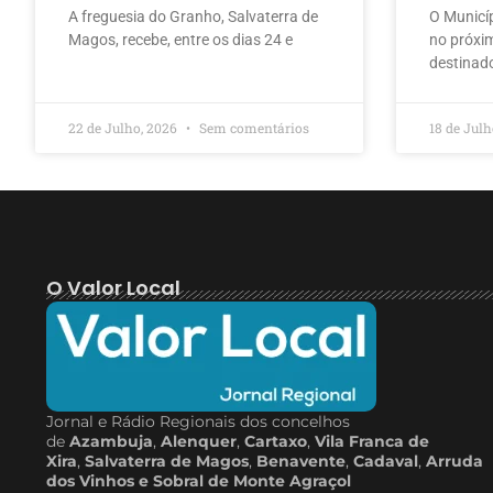
A freguesia do Granho, Salvaterra de
O Municí
Magos, recebe, entre os dias 24 e
no próxim
destinad
22 de Julho, 2026
Sem comentários
18 de Jul
O Valor Local
Jornal e Rádio Regionais dos concelhos
de
Azambuja
,
Alenquer
,
Cartaxo
,
Vila Franca de
Xira
,
Salvaterra de Magos
,
Benavente
,
Cadaval
,
Arruda
dos Vinhos e Sobral de Monte Agraçol