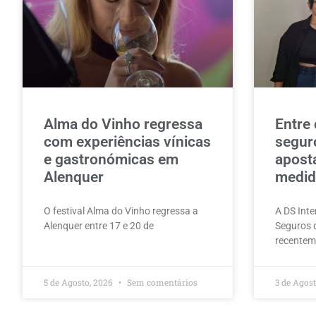
Alma do Vinho regressa
Entre 
com experiências vínicas
segur
e gastronómicas em
apost
Alenquer
medida
O festival Alma do Vinho regressa a
A DS Inte
Alenquer entre 17 e 20 de
Seguros 
recentem
5 de Agosto, 2026
Sem comentários
3 de Agos