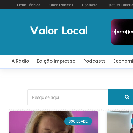
Ficha Técnica
Onde Estamos
Contacto
Estatuto Editoria
A Rádio
Edição Impressa
Podcasts
Econom
SOCIEDADE