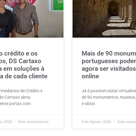
o crédito e os
Mais de 90 monum
os, DS Cartaxo
portugueses pode
a em soluções à
agora ser visitados
 de cada cliente
online
rmediários de Crédito e
Já é possível visitar virtual
do Cartaxo abriu
de 90 monumentos, museus, 
ente portas com
e sítios
to, 2026
Sem comentários
3 de Agosto, 2026
Sem comen