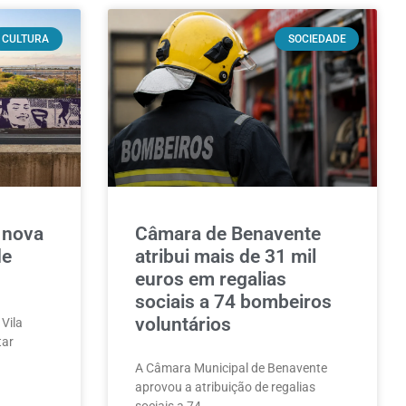
CULTURA
SOCIEDADE
 nova
Câmara de Benavente
de
atribui mais de 31 mil
euros em regalias
sociais a 74 bombeiros
voluntários
 Vila
tar
A Câmara Municipal de Benavente
aprovou a atribuição de regalias