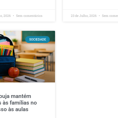
ho, 2026
Sem comentários
23 de Julho, 2026
Sem comen
SOCIEDADE
buja mantém
 às famílias no
sso às aulas