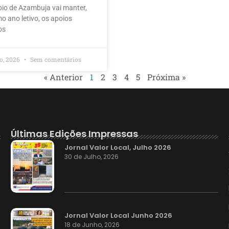
pio de Azambuja vai manter,
o ano letivo, os apoios
os
ho, 2026
Sem comentários
« Anterior
1
2
3
4
5
Próxima »
Últimas Edições Impressas
Jornal Valor Local, Julho 2026
30 de Julho, 2026
Jornal Valor Local Junho 2026
18 de Junho, 2026