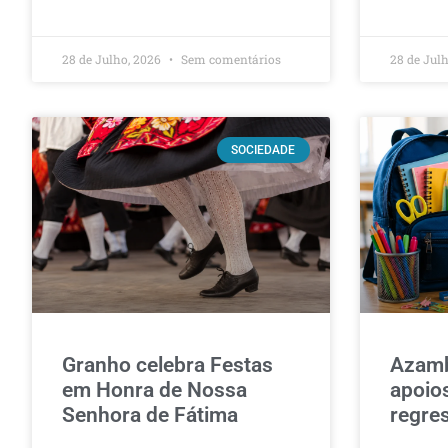
28 de Julho, 2026
Sem comentários
28 de Jul
SOCIEDADE
Granho celebra Festas
Azam
em Honra de Nossa
apoios
Senhora de Fátima
regre