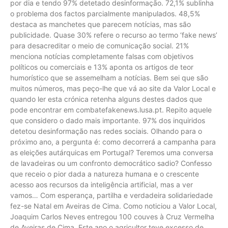
por dia e tendo 97% detetado desinformação. 72,1% sublinha
o problema dos factos parcialmente manipulados. 48,5%
destaca as manchetes que parecem notícias, mas são
publicidade. Quase 30% refere o recurso ao termo ‘fake news’
para desacreditar o meio de comunicação social. 21%
menciona notícias completamente falsas com objetivos
políticos ou comerciais e 13% aponta os artigos de teor
humorístico que se assemelham a notícias. Bem sei que são
muitos números, mas peço-lhe que vá ao site da Valor Local e
quando ler esta crónica retenha alguns destes dados que
pode encontrar em combatefakenews.lusa.pt. Repito aquele
que considero o dado mais importante. 97% dos inquiridos
detetou desinformação nas redes sociais. Olhando para o
próximo ano, a pergunta é: como decorrerá a campanha para
as eleições autárquicas em Portugal? Teremos uma conversa
de lavadeiras ou um confronto democrático sadio? Confesso
que receio o pior dada a natureza humana e o crescente
acesso aos recursos da inteligência artificial, mas a ver
vamos… Com esperança, partilha e verdadeira solidariedade
fez-se Natal em Aveiras de Cima. Como noticiou a Valor Local,
Joaquim Carlos Neves entregou 100 couves à Cruz Vermelha
de Aveiras de Cima. Este ano o agricultor teve excesso de