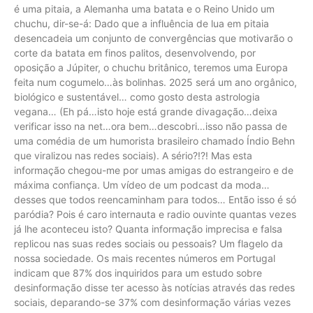
é uma pitaia, a Alemanha uma batata e o Reino Unido um
chuchu, dir-se-á: Dado que a influência de lua em pitaia
desencadeia um conjunto de convergências que motivarão o
corte da batata em finos palitos, desenvolvendo, por
oposição a Júpiter, o chuchu britânico, teremos uma Europa
feita num cogumelo…às bolinhas. 2025 será um ano orgânico,
biológico e sustentável… como gosto desta astrologia
vegana… (Eh pá…isto hoje está grande divagação…deixa
verificar isso na net…ora bem…descobri…isso não passa de
uma comédia de um humorista brasileiro chamado Índio Behn
que viralizou nas redes sociais). A sério?!?! Mas esta
informação chegou-me por umas amigas do estrangeiro e de
máxima confiança. Um vídeo de um podcast da moda…
desses que todos reencaminham para todos… Então isso é só
paródia? Pois é caro internauta e radio ouvinte quantas vezes
já lhe aconteceu isto? Quanta informação imprecisa e falsa
replicou nas suas redes sociais ou pessoais? Um flagelo da
nossa sociedade. Os mais recentes números em Portugal
indicam que 87% dos inquiridos para um estudo sobre
desinformação disse ter acesso às notícias através das redes
sociais, deparando-se 37% com desinformação várias vezes