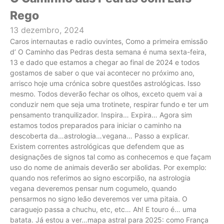
Rego
13 dezembro, 2024
Caros internautas e radio ouvintes, Como a primeira emissão
d’ O Caminho das Pedras desta semana é numa sexta-feira,
13 e dado que estamos a chegar ao final de 2024 e todos
gostamos de saber o que vai acontecer no próximo ano,
arrisco hoje uma crónica sobre questões astrológicas. Isso
mesmo. Todos deverão fechar os olhos, exceto quem vai a
conduzir nem que seja uma trotinete, respirar fundo e ter um
pensamento tranquilizador. Inspira… Expira… Agora sim
estamos todos preparados para iniciar o caminho na
descoberta da…astrologia…vegana… Passo a explicar.
Existem correntes astrológicas que defendem que as
designações de signos tal como as conhecemos e que façam
uso do nome de animais deverão ser abolidas. Por exemplo:
quando nos referimos ao signo escorpião, na astrologia
vegana deveremos pensar num cogumelo, quando
pensarmos no signo leão deveremos ver uma pitaia. O
caraguejo passa a chuchu, etc, etc… Ah! E touro é… uma
batata. Já estou a ver…mapa astral para 2025: como França