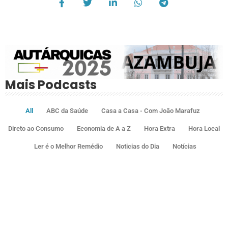
Mais Podcasts
All
ABC da Saúde
Casa a Casa - Com João Marafuz
Direto ao Consumo
Economia de A a Z
Hora Extra
Hora Local
Ler é o Melhor Remédio
Noticias do Dia
Notícias