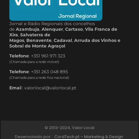
Jornal e Rádio Regionais dos concelhos
de
Azambuja
,
Alenquer
,
Cartaxo
,
Vila Franca de
Xira
,
Salvaterra de
Magos
,
Benavente
,
Cadaval
,
Arruda dos Vinhos e
Sobral de Monte Agraçol
Telefone
: +351 961 971 323
(Chamada para a rede móvel)
Telefone
: +351 263 048 895
(Chamada para a rede fixa nacional)
Emai
l: valorlocal@valorlocal.pt
© 2013-2024, Valor Local
Desenvolvido por:
CordTech.pt – Marketing & Design