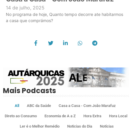
14 de julho, 2025
No programa de hoje, Quanto tempo decorre ate habitarmos
a casa que comprámos?
Mais Podcasts
All
ABC da Saúde
Casa a Casa - Com João Marafuz
Direto ao Consumo
Economia de A a Z
Hora Extra
Hora Local
Ler é o Melhor Remédio
Noticias do Dia
Notícias