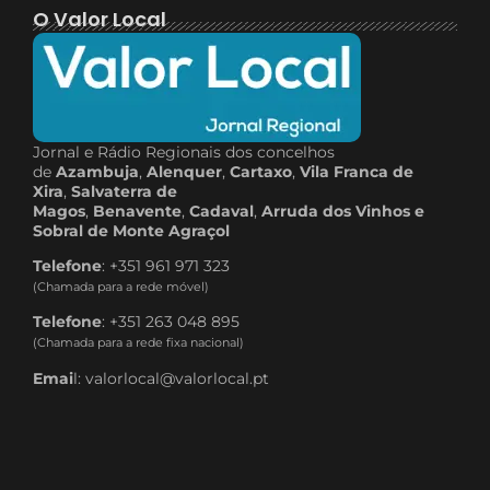
O Valor Local
Jornal e Rádio Regionais dos concelhos
de
Azambuja
,
Alenquer
,
Cartaxo
,
Vila Franca de
Xira
,
Salvaterra de
Magos
,
Benavente
,
Cadaval
,
Arruda dos Vinhos e
Sobral de Monte Agraçol
Telefone
: +351 961 971 323
(Chamada para a rede móvel)
Telefone
: +351 263 048 895
(Chamada para a rede fixa nacional)
Emai
l: valorlocal@valorlocal.pt