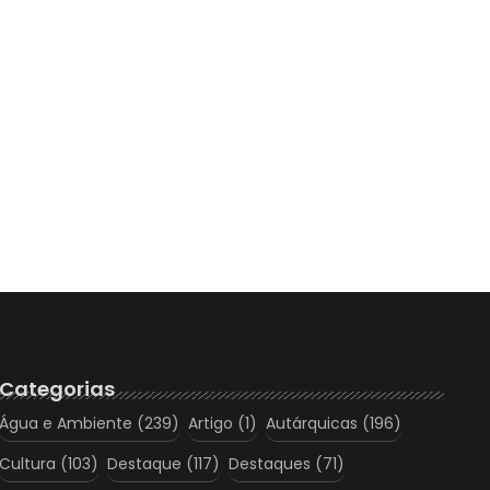
Categorias
Água e Ambiente
(239)
Artigo
(1)
Autárquicas
(196)
Cultura
(103)
Destaque
(117)
Destaques
(71)