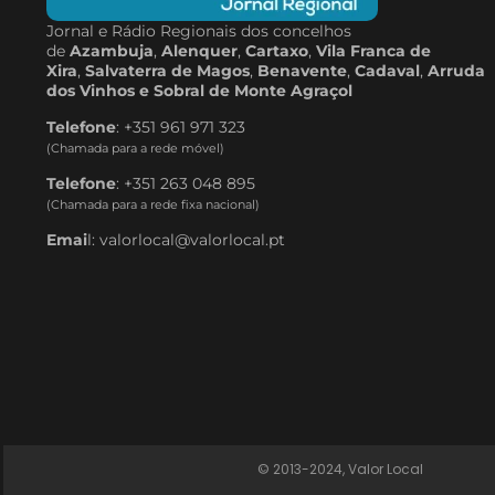
Jornal e Rádio Regionais dos concelhos
de
Azambuja
,
Alenquer
,
Cartaxo
,
Vila Franca de
Xira
,
Salvaterra de Magos
,
Benavente
,
Cadaval
,
Arruda
dos Vinhos e Sobral de Monte Agraçol
Telefone
: +351 961 971 323
(Chamada para a rede móvel)
Telefone
: +351 263 048 895
(Chamada para a rede fixa nacional)
Emai
l: valorlocal@valorlocal.pt
© 2013-2024, Valor Local