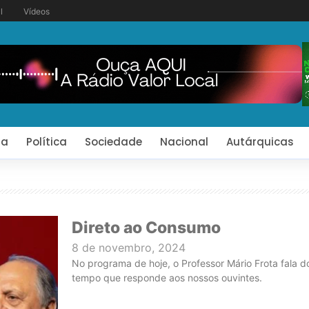
l
Vídeos
ia
Política
Sociedade
Nacional
Autárquicas
Direto ao Consumo
8 de novembro, 2024
No programa de hoje, o Professor Mário Frota fala 
tempo que responde aos nossos ouvintes.