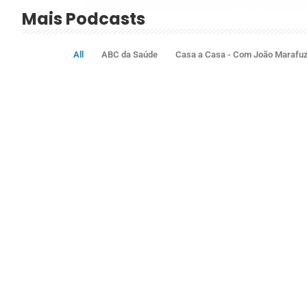
Mais Podcasts
All
ABC da Saúde
Casa a Casa - Com João Marafu