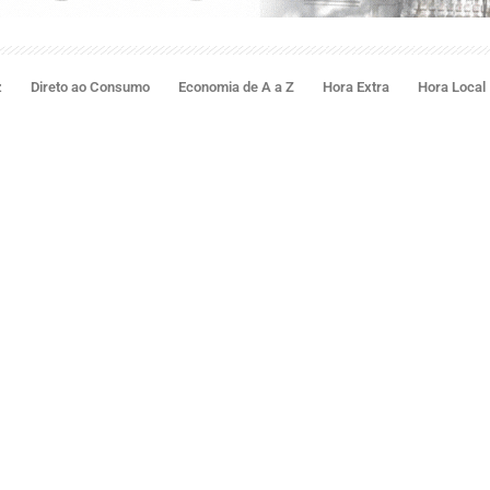
z
Direto ao Consumo
Economia de A a Z
Hora Extra
Hora Local