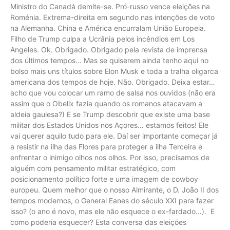
Ministro do Canadá demite-se. Pró-russo vence eleições na
Roménia. Extrema-direita em segundo nas intenções de voto
na Alemanha. China e América encurralam União Europeia.
Filho de Trump culpa a Ucrânia pelos incêndios em Los
Angeles. Ok. Obrigado. Obrigado pela revista de imprensa
dos últimos tempos… Mas se quiserem ainda tenho aqui no
bolso mais uns títulos sobre Elon Musk e toda a tralha oligarca
americana dos tempos de hoje. Não. Obrigado. Deixa estar…
acho que vou colocar um ramo de salsa nos ouvidos (não era
assim que o Obelix fazia quando os romanos atacavam a
aldeia gaulesa?) E se Trump descobrir que existe uma base
militar dos Estados Unidos nos Açores… estamos feitos! Ele
vai querer aquilo tudo para ele. Daí ser importante começar já
a resistir na ilha das Flores para proteger a ilha Terceira e
enfrentar o inimigo olhos nos olhos. Por isso, precisamos de
alguém com pensamento militar estratégico, com
posicionamento político forte e uma imagem de cowboy
europeu. Quem melhor que o nosso Almirante, o D. João II dos
tempos modernos, o General Eanes do século XXI para fazer
isso? (o ano é novo, mas ele não esquece o ex-fardado…). E
como poderia esquecer? Esta conversa das eleições