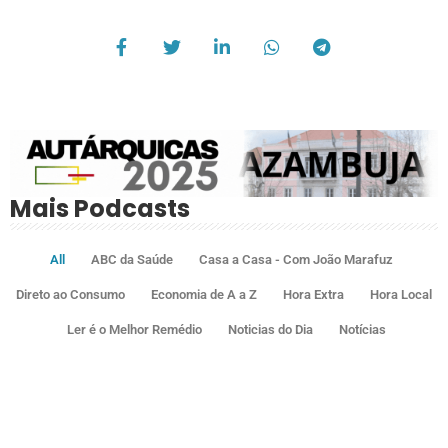
Mais Podcasts
All
ABC da Saúde
Casa a Casa - Com João Marafuz
Direto ao Consumo
Economia de A a Z
Hora Extra
Hora Local
Ler é o Melhor Remédio
Noticias do Dia
Notícias