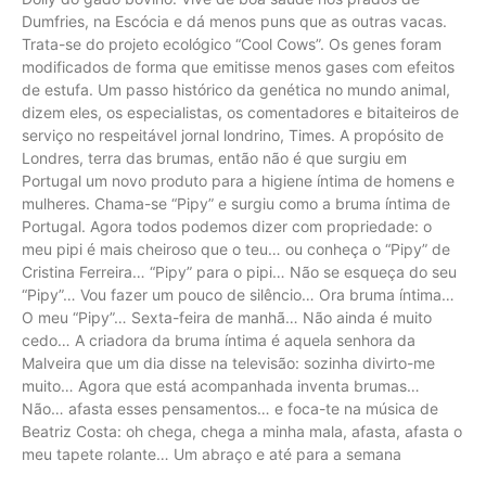
Dumfries, na Escócia e dá menos puns que as outras vacas.
Trata-se do projeto ecológico “Cool Cows”. Os genes foram
modificados de forma que emitisse menos gases com efeitos
de estufa. Um passo histórico da genética no mundo animal,
dizem eles, os especialistas, os comentadores e bitaiteiros de
serviço no respeitável jornal londrino, Times. A propósito de
Londres, terra das brumas, então não é que surgiu em
Portugal um novo produto para a higiene íntima de homens e
mulheres. Chama-se “Pipy” e surgiu como a bruma íntima de
Portugal. Agora todos podemos dizer com propriedade: o
meu pipi é mais cheiroso que o teu… ou conheça o “Pipy” de
Cristina Ferreira… “Pipy” para o pipi… Não se esqueça do seu
“Pipy”… Vou fazer um pouco de silêncio… Ora bruma íntima…
O meu “Pipy”… Sexta-feira de manhã… Não ainda é muito
cedo… A criadora da bruma íntima é aquela senhora da
Malveira que um dia disse na televisão: sozinha divirto-me
muito… Agora que está acompanhada inventa brumas…
Não… afasta esses pensamentos… e foca-te na música de
Beatriz Costa: oh chega, chega a minha mala, afasta, afasta o
meu tapete rolante… Um abraço e até para a semana