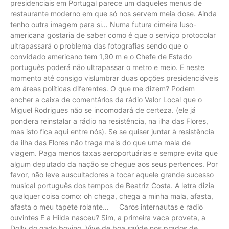
presidenciais em Portugal parece um daqueles menus de
restaurante moderno em que só nos servem meia dose. Ainda
tenho outra imagem para si… Numa futura cimeira luso-
americana gostaria de saber como é que o serviço protocolar
ultrapassará o problema das fotografias sendo que o
convidado americano tem 1,90 m e o Chefe de Estado
português poderá não ultrapassar o metro e meio. E neste
momento até consigo vislumbrar duas opções presidenciáveis
em áreas políticas diferentes. O que me dizem? Podem
encher a caixa de comentários da rádio Valor Local que o
Miguel Rodrigues não se incomodará de certeza. (ele já
pondera reinstalar a rádio na resistência, na ilha das Flores,
mas isto fica aqui entre nós). Se se quiser juntar à resistência
da ilha das Flores não traga mais do que uma mala de
viagem. Paga menos taxas aeroportuárias e sempre evita que
algum deputado da nação se chegue aos seus pertences. Por
favor, não leve auscultadores a tocar aquele grande sucesso
musical português dos tempos de Beatriz Costa. A letra dizia
qualquer coisa como: oh chega, chega a minha mala, afasta,
afasta o meu tapete rolante… Caros internautas e radio
ouvintes E a Hilda nasceu? Sim, a primeira vaca proveta, a
Dolly do gado bovino. Vive de boa saúde nos prados de