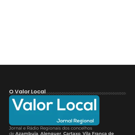
O Valor Local
Jornal e Rádio Regionais dos concelhos
de
Azambuja
,
Alenquer
,
Cartaxo
,
Vila Franca de