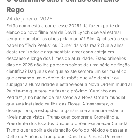
Rego
24 de janeiro, 2025
Então como está a correr esse 2025? Já fazem parte do
elenco do novo filme real de David Lynch que vai estrear
sempre que abrir os olhos pela manhã? Sim. Qual será o seu
papel no “Twin Peaks” ou “Dune” da vida real? Que a alma
deste realizador e argumentista americano esteja em
descanso e longe dos filmes da atualidade. Estes primeiros
dias de 2025 não lhe parecem saídos de uma série de ficção
científica? Daquelas em que existe sempre um ser maléfico
que comanda um exército de robôs que vão destruir ou
subjugar a Humanidade e estabelecer a Nova Ordem mundial.
Palpita-me que terei de fazer o próximo “Caminho das
Pedras” já no núcleo da resistência à Nova Ordem mundial
que será instalado na ilha das Flores. A insensatez, o
desequilíbrio, a estupidez, a ganância e a mentira estão a
níveis nunca vistos. Trump quer comprar a Gronelândia.
Presidente dos Estados Unidos propõem-se anexar Canadá.
Trump quer abolir a designação Golfo do México e passar a
Golfo da América. Trump quer Canal do Pananá. Primeiro-