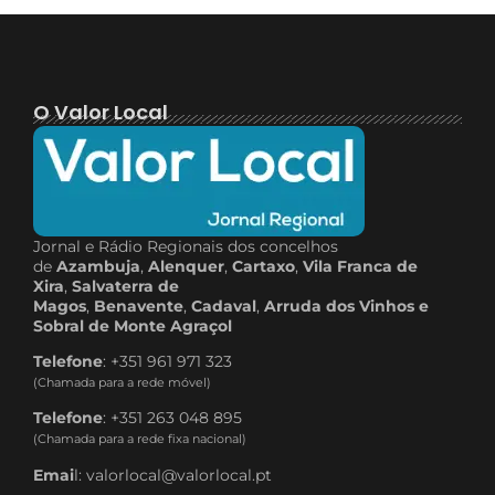
O Valor Local
Jornal e Rádio Regionais dos concelhos
de
Azambuja
,
Alenquer
,
Cartaxo
,
Vila Franca de
Xira
,
Salvaterra de
Magos
,
Benavente
,
Cadaval
,
Arruda dos Vinhos e
Sobral de Monte Agraçol
Telefone
: +351 961 971 323
(Chamada para a rede móvel)
Telefone
: +351 263 048 895
(Chamada para a rede fixa nacional)
Emai
l: valorlocal@valorlocal.pt