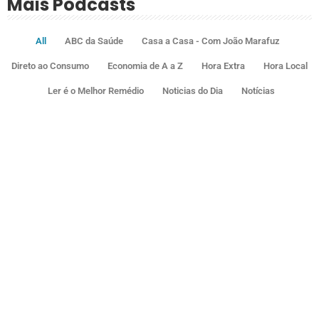
Mais Podcasts
All
ABC da Saúde
Casa a Casa - Com João Marafuz
Direto ao Consumo
Economia de A a Z
Hora Extra
Hora Local
Ler é o Melhor Remédio
Noticias do Dia
Notícias