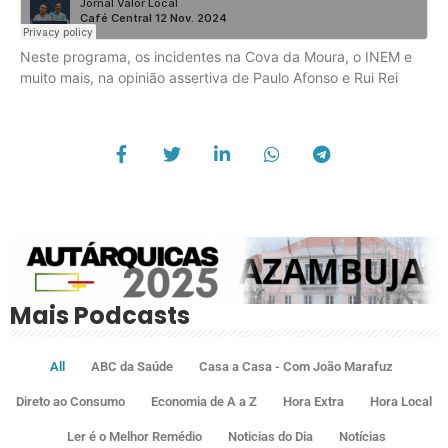
Neste programa, os incidentes na Cova da Moura, o INEM e
muito mais, na opinião assertiva de Paulo Afonso e Rui Rei
Mais Podcasts
All
ABC da Saúde
Casa a Casa - Com João Marafuz
Direto ao Consumo
Economia de A a Z
Hora Extra
Hora Local
Ler é o Melhor Remédio
Noticias do Dia
Notícias