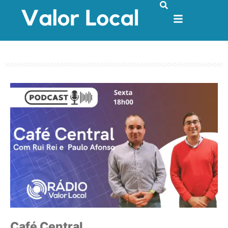
Café Central com Rui Rei e Paulo Afonso
Café Central