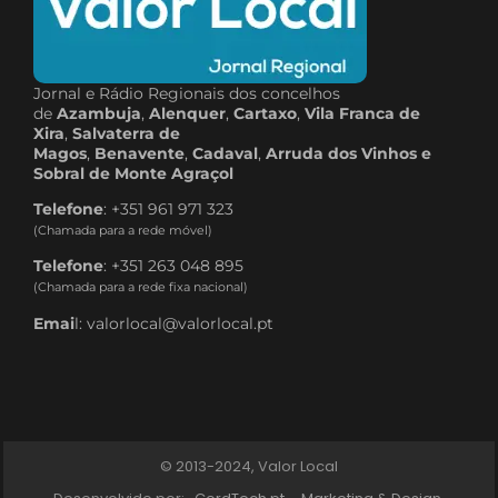
Jornal e Rádio Regionais dos concelhos
de
Azambuja
,
Alenquer
,
Cartaxo
,
Vila Franca de
Xira
,
Salvaterra de
Magos
,
Benavente
,
Cadaval
,
Arruda dos Vinhos e
Sobral de Monte Agraçol
Telefone
: +351 961 971 323
(Chamada para a rede móvel)
Telefone
: +351 263 048 895
(Chamada para a rede fixa nacional)
Emai
l: valorlocal@valorlocal.pt
© 2013-2024, Valor Local