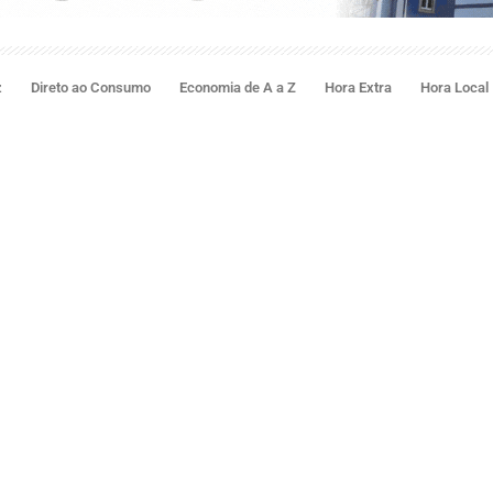
z
Direto ao Consumo
Economia de A a Z
Hora Extra
Hora Local