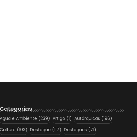
Categorias
Água e Ambiente
(239)
Artigo
(1)
Autárquicas
(196)
Cultura
(103)
Destaque
(117)
Destaques
(71)