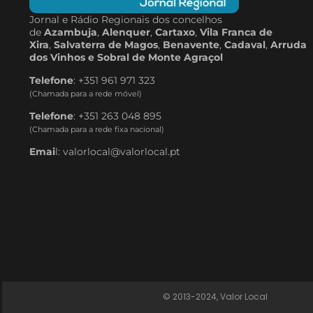
Jornal e Rádio Regionais dos concelhos
de
Azambuja
,
Alenquer
,
Cartaxo
,
Vila Franca de
Xira
,
Salvaterra de Magos
,
Benavente
,
Cadaval
,
Arruda
dos Vinhos e Sobral de Monte Agraçol
Telefone
: +351 961 971 323
(Chamada para a rede móvel)
Telefone
: +351 263 048 895
(Chamada para a rede fixa nacional)
Emai
l: valorlocal@valorlocal.pt
© 2013-2024, Valor Local