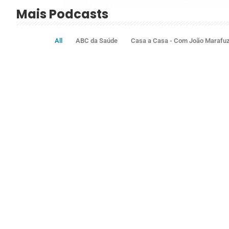
Mais Podcasts
All
ABC da Saúde
Casa a Casa - Com João Marafu