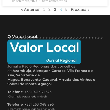
3 de Setembro, 2024
Sem comentários
« Anterior
1
2
3
4
5
Próxima »
O Valor Local
Jornal e Rádio Regionais dos concelhos
de
Azambuja
,
Alenquer
,
Cartaxo
,
Vila Franca de
Xira
,
Salvaterra de
Magos
,
Benavente
,
Cadaval
,
Arruda dos Vinhos e
Sobral de Monte Agraçol
Telefone
: +351 961 971 323
(Chamada para a rede móvel)
Telefone
: +351 263 048 895
(Chamada para a rede fixa nacional)