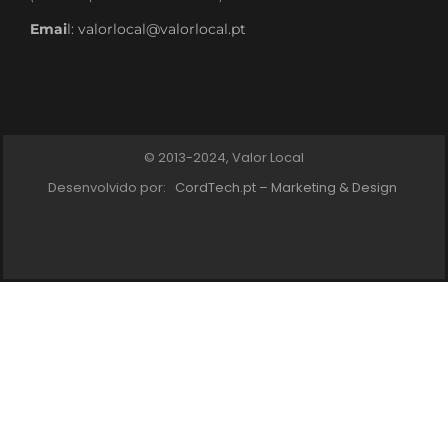
Emai
l: valorlocal@valorlocal.pt
© 2013-2024, Valor Local
Desenvolvido por:
CordTech.pt – Marketing & Design