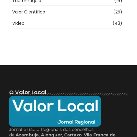
Tauromaquia
(16)
Valor Científico
(25)
Vídeo
(43)
O Valor Local
Jornal e Rádio Regionais dos concelhos
de
Azambuja
,
Alenquer
,
Cartaxo
,
Vila Franca de