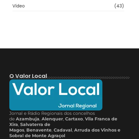
Vídeo
(43)
O Valor Local
Jornal e Rádio Regionais dos concelhos
de
Azambuja
,
Alenquer
,
Cartaxo
,
Vila Franca de
Xira
,
Salvaterra de
Magos
,
Benavente
,
Cadaval
,
Arruda dos Vinhos e
Sobral de Monte Agraçol