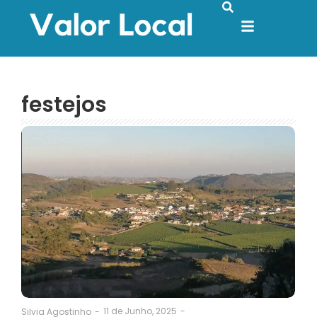
festejos
11 de Junho, 2025
-
Silvia Agostinho
-