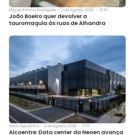
2 de Agosto, 2026
-
18:43
Miguel Antonio Rodrigues
-
João Boeiro quer devolver a
tauromaquia às ruas de Alhandra
3 de Agosto, 2026
-
11:00
Silvia Agostinho
-
Alcoentre: Data center da Neoen avança