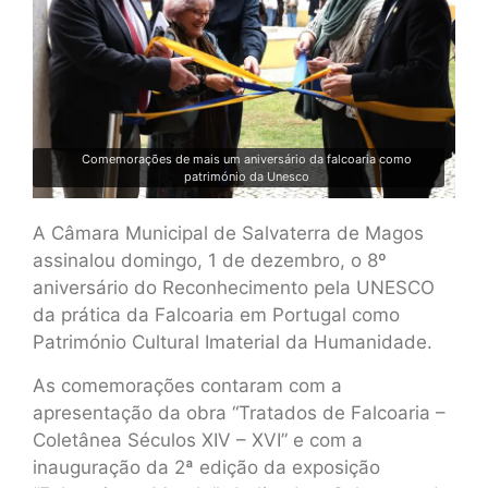
Comemorações de mais um aniversário da falcoaria como
património da Unesco
A Câmara Municipal de Salvaterra de Magos
assinalou domingo, 1 de dezembro, o 8º
aniversário do Reconhecimento pela UNESCO
da prática da Falcoaria em Portugal como
Património Cultural Imaterial da Humanidade.
As comemorações contaram com a
apresentação da obra “Tratados de Falcoaria –
Coletânea Séculos XIV – XVI” e com a
inauguração da 2ª edição da exposição