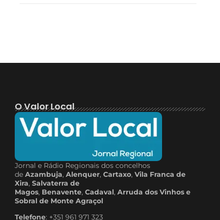
O Valor Local
Jornal e Rádio Regionais dos concelhos
de
Azambuja
,
Alenquer
,
Cartaxo
,
Vila Franca de
Xira
,
Salvaterra de
Magos
,
Benavente
,
Cadaval
,
Arruda dos Vinhos e
Sobral de Monte Agraçol
Telefone
: +351 961 971 323