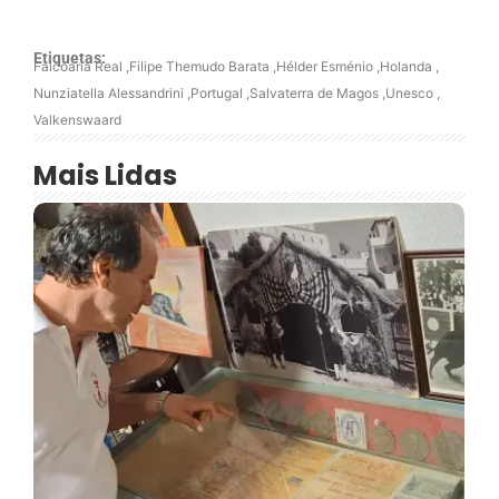
Etiquetas:
Falcoaria Real
,
Filipe Themudo Barata
,
Hélder Esménio
,
Holanda
,
Nunziatella Alessandrini
,
Portugal
,
Salvaterra de Magos
,
Unesco
,
Valkenswaard
Mais Lidas