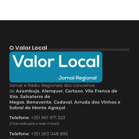
O Valor Local
Jornal e Rádio Regionais dos concelhos
de
Azambuja
,
Alenquer
,
Cartaxo
,
Vila Franca de
Xira
,
Salvaterra de
Magos
,
Benavente
,
Cadaval
,
Arruda dos Vinhos e
Sobral de Monte Agraçol
Telefone
: +351 961 971 323
(Chamada para a rede móvel)
Telefone
: +351 263 048 895