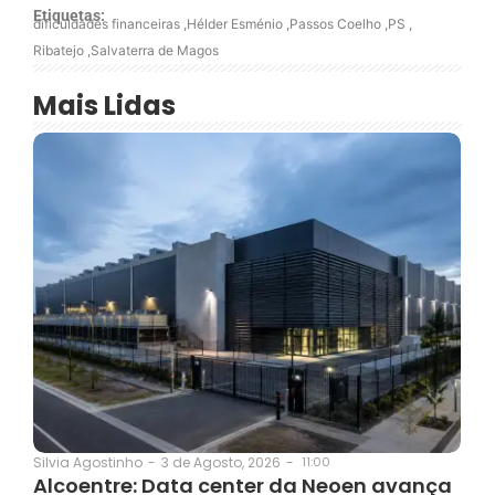
Etiquetas:
dificuldades financeiras
,
Hélder Esménio
,
Passos Coelho
,
PS
,
Ribatejo
,
Salvaterra de Magos
Mais Lidas
3 de Agosto, 2026
-
11:00
Silvia Agostinho
-
Alcoentre: Data center da Neoen avança