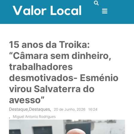
15 anos da Troika:
“Câmara sem dinheiro,
trabalhadores
desmotivados- Esménio
virou Salvaterra do
avesso”
Destaque
,
Destaques
,
20 de Junho, 2026
16:24
,
Miguel Antonio Rodrigues