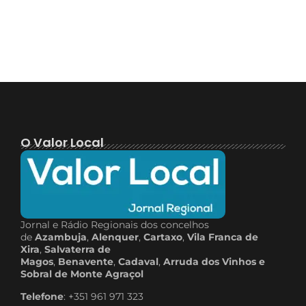
O Valor Local
Jornal e Rádio Regionais dos concelhos
de
Azambuja
,
Alenquer
,
Cartaxo
,
Vila Franca de
Xira
,
Salvaterra de
Magos
,
Benavente
,
Cadaval
,
Arruda dos Vinhos e
Sobral de Monte Agraçol
Telefone
: +351 961 971 323