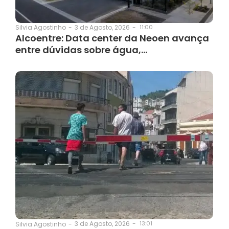
3 de Agosto, 2026
-
11:00
Silvia Agostinho
-
Alcoentre: Data center da Neoen avança
entre dúvidas sobre água,…
3 de Agosto, 2026
-
13:01
Silvia Agostinho
-