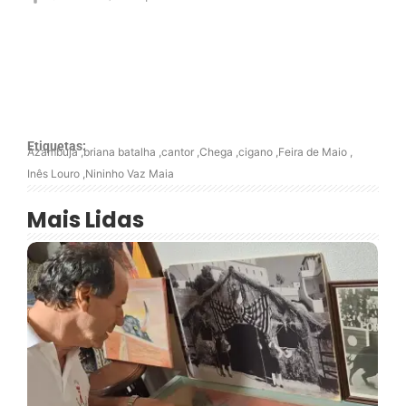
Etiquetas:
Azambuja
,
briana batalha
,
cantor
,
Chega
,
cigano
,
Feira de Maio
,
Inês Louro
,
Nininho Vaz Maia
Mais Lidas