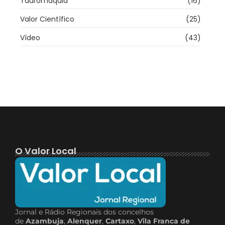
Tauromaquia
(16)
Valor Científico
(25)
Vídeo
(43)
O Valor Local
Jornal e Rádio Regionais dos concelhos
de
Azambuja
,
Alenquer
,
Cartaxo
,
Vila Franca de