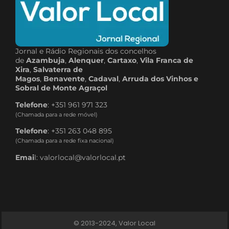
Jornal e Rádio Regionais dos concelhos
de
Azambuja
,
Alenquer
,
Cartaxo
,
Vila Franca de
Xira
,
Salvaterra de
Magos
,
Benavente
,
Cadaval
,
Arruda dos Vinhos e
Sobral de Monte Agraçol
Telefone
: +351 961 971 323
(Chamada para a rede móvel)
Telefone
: +351 263 048 895
(Chamada para a rede fixa nacional)
Emai
l: valorlocal@valorlocal.pt
© 2013-2024, Valor Local