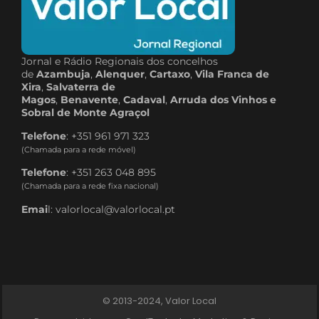
Jornal e Rádio Regionais dos concelhos
de
Azambuja
,
Alenquer
,
Cartaxo
,
Vila Franca de
Xira
,
Salvaterra de
Magos
,
Benavente
,
Cadaval
,
Arruda dos Vinhos e
Sobral de Monte Agraçol
Telefone
: +351 961 971 323
(Chamada para a rede móvel)
Telefone
: +351 263 048 895
(Chamada para a rede fixa nacional)
Emai
l: valorlocal@valorlocal.pt
© 2013-2024, Valor Local