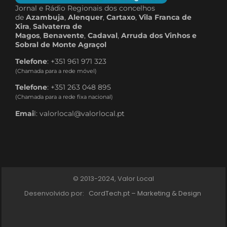
Jornal e Rádio Regionais dos concelhos
de
Azambuja
,
Alenquer
,
Cartaxo
,
Vila Franca de
Xira
,
Salvaterra de
Magos
,
Benavente
,
Cadaval
,
Arruda dos Vinhos e
Sobral de Monte Agraçol
Telefone
: +351 961 971 323
(Chamada para a rede móvel)
Telefone
: +351 263 048 895
(Chamada para a rede fixa nacional)
Emai
l: valorlocal@valorlocal.pt
© 2013-2024, Valor Local
Desenvolvido por:
CordTech.pt – Marketing & Design