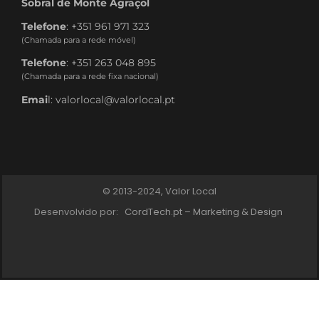
Sobral de Monte Agraçol
Telefone
: +351 961 971 323
(Chamada para a rede móvel)
Telefone
: +351 263 048 895
(Chamada para a rede fixa nacional)
Emai
l: valorlocal@valorlocal.pt
© 2013-2024, Valor Local
Desenvolvido por:
CordTech.pt – Marketing & Design