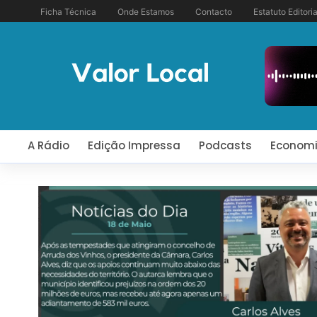
Ficha Técnica
Onde Estamos
Contacto
Estatuto Editoria
A Rádio
Edição Impressa
Podcasts
Econom