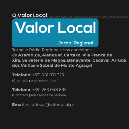
O Valor Local
Jornal e Rádio Regionais dos concelhos
de
Azambuja
,
Alenquer
,
Cartaxo
,
Vila Franca de
Xira
,
Salvaterra de Magos
,
Benavente
,
Cadaval
,
Arruda
dos Vinhos e Sobral de Monte Agraçol
Telefone
: +351 961 971 323
(Chamada para a rede móvel)
Telefone
: +351 263 048 895
(Chamada para a rede fixa nacional)
Emai
l: valorlocal@valorlocal.pt