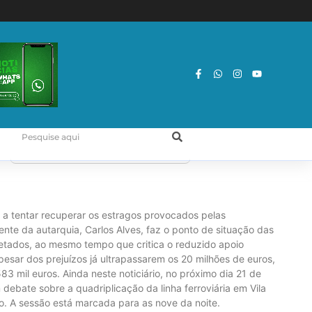
 a tentar recuperar os estragos provocados pelas
nte da autarquia, Carlos Alves, faz o ponto de situação das
etados, ao mesmo tempo que critica o reduzido apoio
Apesar dos prejuízos já ultrapassarem os 20 milhões de euros,
 mil euros. Ainda neste noticiário, no próximo dia 21 de
ebate sobre a quadriplicação da linha ferroviária em Vila
eto. A sessão está marcada para as nove da noite.