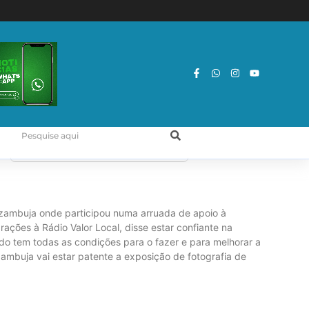
Azambuja onde participou numa arruada de apoio à
ações à Rádio Valor Local, disse estar confiante na
o tem todas as condições para o fazer e para melhorar a
ambuja vai estar patente a exposição de fotografia de