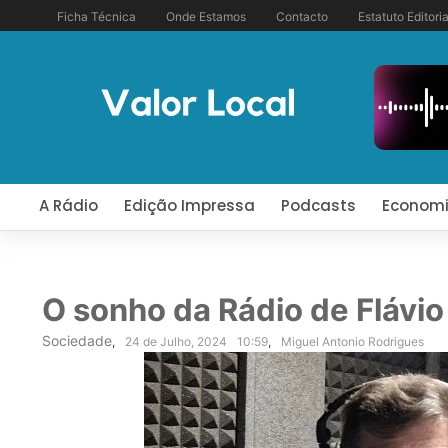
Ficha Técnica
Onde Estamos
Contacto
Estatuto Editoria
A Rádio
Edição Impressa
Podcasts
Econom
O sonho da Rádio de Flávio
Sociedade
,
24 de Julho, 2024
10:59
,
Miguel Antonio Rodrigues