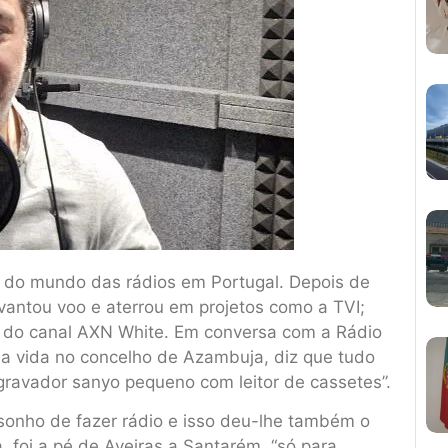
 do mundo das rádios em Portugal. Depois de
vantou voo e aterrou em projetos como a TVI;
al do canal AXN White. Em conversa com a Rádio
sua vida no concelho de Azambuja, diz que tudo
avador sanyo pequeno com leitor de cassetes”.
o sonho de fazer rádio e isso deu-lhe também o
, foi a pé de Aveiras a Santarém, “só para