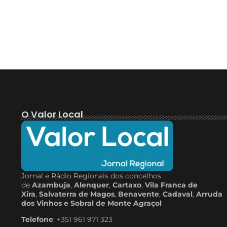
O Valor Local
Jornal e Rádio Regionais dos concelhos
de
Azambuja
,
Alenquer
,
Cartaxo
,
Vila Franca de
Xira
,
Salvaterra de Magos
,
Benavente
,
Cadaval
,
Arruda
dos Vinhos e Sobral de Monte Agraçol
Telefone
: +351 961 971 323