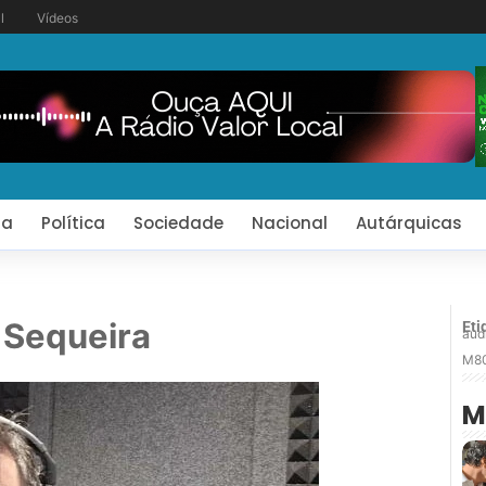
l
Vídeos
ia
Política
Sociedade
Nacional
Autárquicas
 Sequeira
Eti
aud
M8
M