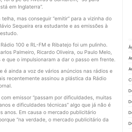
tá em Inglaterra”.
elha, mas conseguir “emitir” para a vizinha do
Flávio Sequeira era estudante e as emissões à
 estudo.
 Rádio 100 e RL-FM e Ribatejo foi um pulinho.
Á
rlos Palmeiro, Ricardo Oliveira, ou Paulo Melo,
A
 e que o impulsionaram a dar o passo em frente.
A
 e é ainda a voz de vários anúncios nas rádios e
ais recentemente assinou a plástica da Rádio
C
ornal.
D
e com emissor “passam por dificuldades, muitas
D
nos e dificuldades técnicas” algo que já não é
s anos. Em causa o mercado publicitário
D
orque “na verdade, o mercado publicitário da
D