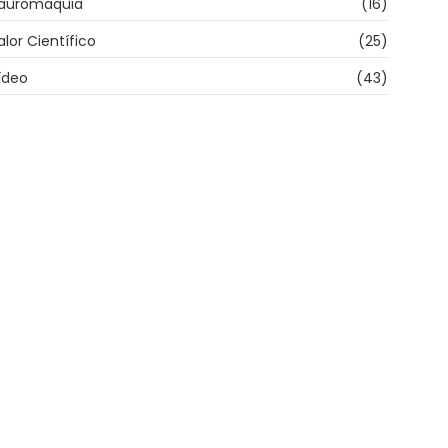
auromaquia
(16)
alor Científico
(25)
ídeo
(43)