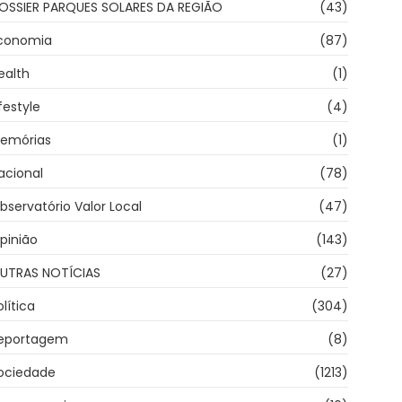
OSSIER PARQUES SOLARES DA REGIÃO
(43)
conomia
(87)
ealth
(1)
ifestyle
(4)
emórias
(1)
acional
(78)
bservatório Valor Local
(47)
pinião
(143)
UTRAS NOTÍCIAS
(27)
olítica
(304)
eportagem
(8)
ociedade
(1213)