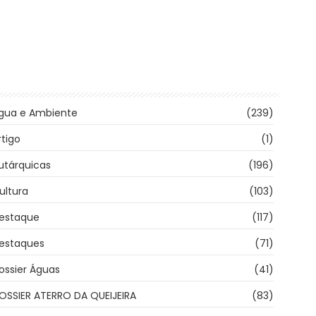
gua e Ambiente
(239)
rtigo
(1)
utárquicas
(196)
ultura
(103)
estaque
(117)
estaques
(71)
ossier Águas
(41)
OSSIER ATERRO DA QUEIJEIRA
(83)