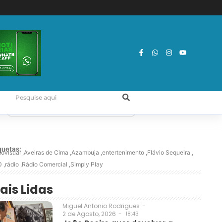
quetas:
iovisual
,
Aveiras de Cima
,
Azambuja
,
entertenimento
,
Flávio Sequeira
,
0
,
rádio
,
Rádio Comercial
,
Simply Play
ais Lidas
Miguel Antonio Rodrigues
-
2 de Agosto, 2026
-
18:43