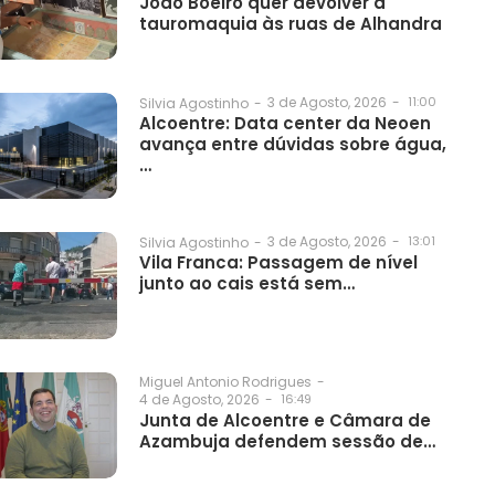
João Boeiro quer devolver a
tauromaquia às ruas de Alhandra
3 de Agosto, 2026
-
11:00
Silvia Agostinho
-
Alcoentre: Data center da Neoen
avança entre dúvidas sobre água,
…
3 de Agosto, 2026
-
13:01
Silvia Agostinho
-
Vila Franca: Passagem de nível
junto ao cais está sem…
Miguel Antonio Rodrigues
-
4 de Agosto, 2026
-
16:49
Junta de Alcoentre e Câmara de
Azambuja defendem sessão de…