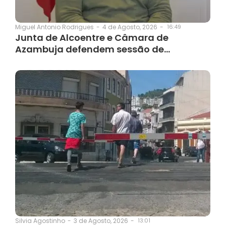
4 de Agosto, 2026
-
16:49
Miguel Antonio Rodrigues
-
Junta de Alcoentre e Câmara de
Azambuja defendem sessão de…
3 de Agosto, 2026
-
13:01
Silvia Agostinho
-