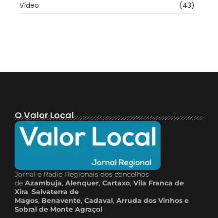
Vídeo
(43)
O Valor Local
Jornal e Rádio Regionais dos concelhos
de
Azambuja
,
Alenquer
,
Cartaxo
,
Vila Franca de
Xira
,
Salvaterra de
Magos
,
Benavente
,
Cadaval
,
Arruda dos Vinhos e
Sobral de Monte Agraçol