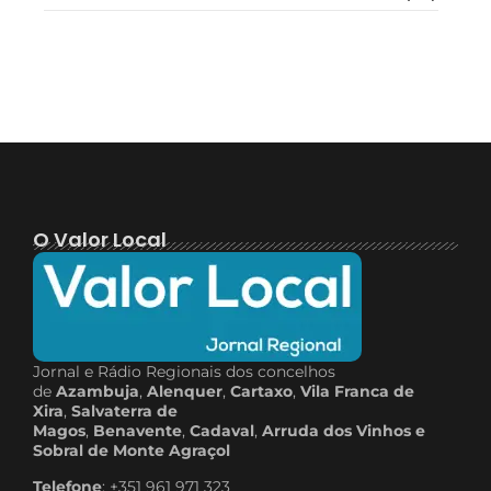
O Valor Local
Jornal e Rádio Regionais dos concelhos
de
Azambuja
,
Alenquer
,
Cartaxo
,
Vila Franca de
Xira
,
Salvaterra de
Magos
,
Benavente
,
Cadaval
,
Arruda dos Vinhos e
Sobral de Monte Agraçol
Telefone
: +351 961 971 323