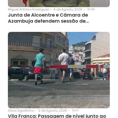
4 de Agosto, 2026
-
16:49
Miguel Antonio Rodrigues
-
Junta de Alcoentre e Câmara de
Azambuja defendem sessão de…
3 de Agosto, 2026
-
13:01
Silvia Agostinho
-
Vila Franca: Passagem de nível junto ao