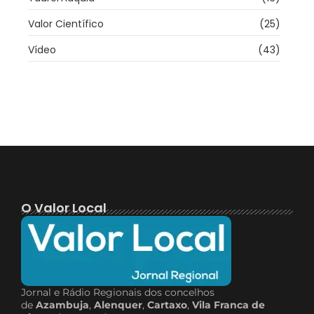
Valor Científico
(25)
Vídeo
(43)
O Valor Local
Jornal e Rádio Regionais dos concelhos
de
Azambuja
,
Alenquer
,
Cartaxo
,
Vila Franca de