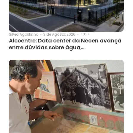
3 de Agosto, 2026
-
11:00
Silvia Agostinho
-
Alcoentre: Data center da Neoen avança
entre dúvidas sobre água,…