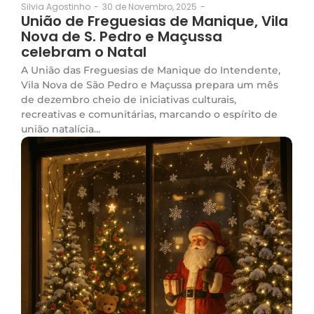
30 de Novembro, 2025
-
Silvia Agostinho
-
União de Freguesias de Manique, Vila
Nova de S. Pedro e Maçussa
celebram o Natal
A União das Freguesias de Manique do Intendente,
Vila Nova de São Pedro e Maçussa prepara um mês
de dezembro cheio de iniciativas culturais,
recreativas e comunitárias, marcando o espírito de
união natalícia...