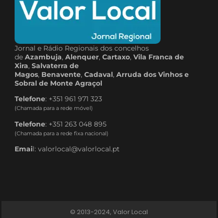
Jornal e Rádio Regionais dos concelhos
de
Azambuja
,
Alenquer
,
Cartaxo
,
Vila Franca de
Xira
,
Salvaterra de
Magos
,
Benavente
,
Cadaval
,
Arruda dos Vinhos e
Sobral de Monte Agraçol
Telefone
: +351 961 971 323
(Chamada para a rede móvel)
Telefone
: +351 263 048 895
(Chamada para a rede fixa nacional)
Emai
l: valorlocal@valorlocal.pt
© 2013-2024, Valor Local