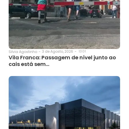
3 de Agosto, 2026
-
13:01
Silvia Agostinho
-
Vila Franca: Passagem de nível junto ao
cais está sem…