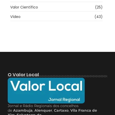
Valor Científico
(25)
Vídeo
(43)
O Valor Local
Jornal e Rádio Regionais dos concelhos
de
Azambuja
,
Alenquer
,
Cartaxo
,
Vila Franca de