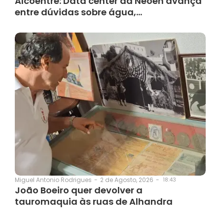
Alcoentre: Data center da Neoen avança
entre dúvidas sobre água,…
2 de Agosto, 2026
-
18:43
Miguel Antonio Rodrigues
-
João Boeiro quer devolver a
tauromaquia às ruas de Alhandra