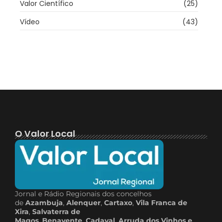
Valor Científico
(25)
Vídeo
(43)
O Valor Local
Jornal e Rádio Regionais dos concelhos
de
Azambuja
,
Alenquer
,
Cartaxo
,
Vila Franca de
Xira
,
Salvaterra de
Magos
,
Benavente
,
Cadaval
,
Arruda dos Vinhos e