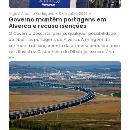
9 de Julho, 2025
-
Miguel Antonio Rodrigues
-
Governo mantém portagens em
Alverca e recusa isenções
O Governo descarta, para já, qualquer possibilidade
de abolir as portagens de Alverca. À margem da
cerimónia de lançamento da primeira pedra do novo
cais fluvial da Castanheira do Ribatejo, o secretário
de...