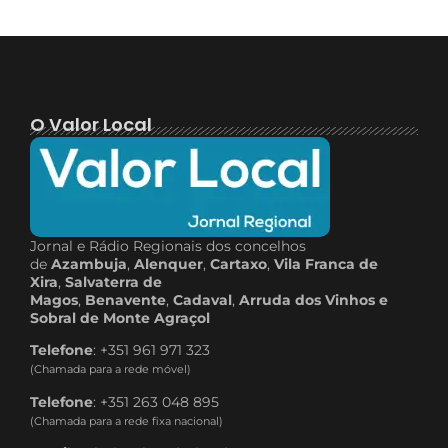
O Valor Local
Jornal e Rádio Regionais dos concelhos
de
Azambuja
,
Alenquer
,
Cartaxo
,
Vila Franca de
Xira
,
Salvaterra de
Magos
,
Benavente
,
Cadaval
,
Arruda dos Vinhos e
Sobral de Monte Agraçol
Telefone
: +351 961 971 323
(Chamada para a rede móvel)
Telefone
: +351 263 048 895
(Chamada para a rede fixa nacional)