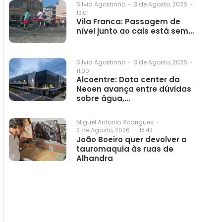
3 de Agosto, 2026
-
Silvia Agostinho
-
13:01
Vila Franca: Passagem de
nível junto ao cais está sem…
3 de Agosto, 2026
-
Silvia Agostinho
-
11:00
Alcoentre: Data center da
Neoen avança entre dúvidas
sobre água,…
Miguel Antonio Rodrigues
-
2 de Agosto, 2026
-
18:43
João Boeiro quer devolver a
tauromaquia às ruas de
Alhandra