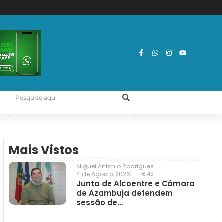
Mais Vistos
Miguel Antonio Rodrigues
-
4 de Agosto, 2026
-
16:49
Junta de Alcoentre e Câmara
de Azambuja defendem
sessão de…