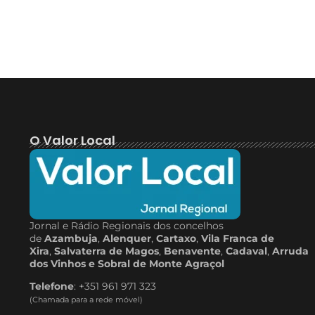
O Valor Local
Jornal e Rádio Regionais dos concelhos
de
Azambuja
,
Alenquer
,
Cartaxo
,
Vila Franca de
Xira
,
Salvaterra de Magos
,
Benavente
,
Cadaval
,
Arruda
dos Vinhos e Sobral de Monte Agraçol
Telefone
: +351 961 971 323
(Chamada para a rede móvel)