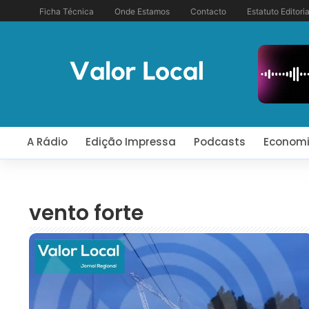
Ficha Técnica
Onde Estamos
Contacto
Estatuto Editoria
A Rádio
Edição Impressa
Podcasts
Econom
vento forte