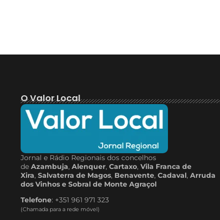
O Valor Local
Jornal e Rádio Regionais dos concelhos
de
Azambuja
,
Alenquer
,
Cartaxo
,
Vila Franca de
Xira
,
Salvaterra de Magos
,
Benavente
,
Cadaval
,
Arruda
dos Vinhos e Sobral de Monte Agraçol
Telefone
: +351 961 971 323
(Chamada para a rede móvel)