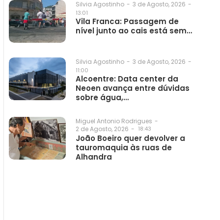
3 de Agosto, 2026
-
Silvia Agostinho
-
13:01
Vila Franca: Passagem de
nível junto ao cais está sem…
3 de Agosto, 2026
-
Silvia Agostinho
-
11:00
Alcoentre: Data center da
Neoen avança entre dúvidas
sobre água,…
Miguel Antonio Rodrigues
-
2 de Agosto, 2026
-
18:43
João Boeiro quer devolver a
tauromaquia às ruas de
Alhandra