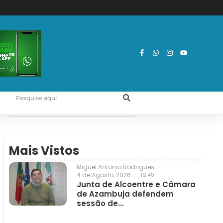
Mais Vistos
Miguel Antonio Rodrigues
-
4 de Agosto, 2026
-
16:49
Junta de Alcoentre e Câmara
de Azambuja defendem
sessão de…