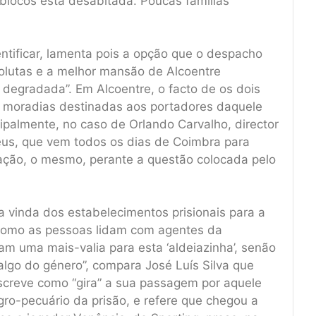
 blocos está desabitada. Poucas famílias
ntificar, lamenta pois a opção que o despacho
volutas e a melhor mansão de Alcoentre
degradada”. Em Alcoentre, o facto de os dois
as moradias destinadas aos portadores daquele
ipalmente, no caso de Orlando Carvalho, director
eus, que vem todos os dias de Coimbra para
tuação, o mesmo, perante a questão colocada pelo
 a vinda dos estabelecimentos prisionais para a
 como as pessoas lidam com agentes da
ram uma mais-valia para esta ‘aldeiazinha’, senão
algo do género”, compara José Luís Silva que
creve como “gira” a sua passagem por aquele
agro-pecuário da prisão, e refere que chegou a