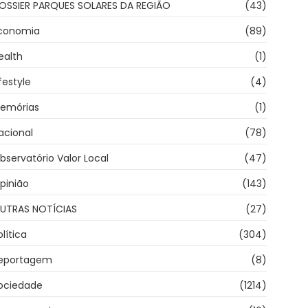
OSSIER PARQUES SOLARES DA REGIÃO
(43)
conomia
(89)
ealth
(1)
ifestyle
(4)
emórias
(1)
acional
(78)
bservatório Valor Local
(47)
pinião
(143)
UTRAS NOTÍCIAS
(27)
olítica
(304)
eportagem
(8)
ociedade
(1214)