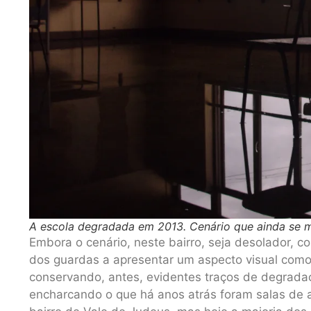
A escola degradada em 2013. Cenário que ainda se 
Embora o cenário, neste bairro, seja desolador, c
dos guardas a apresentar um aspecto visual como
conservando, antes, evidentes traços de degrada
encharcando o que há anos atrás foram salas de a