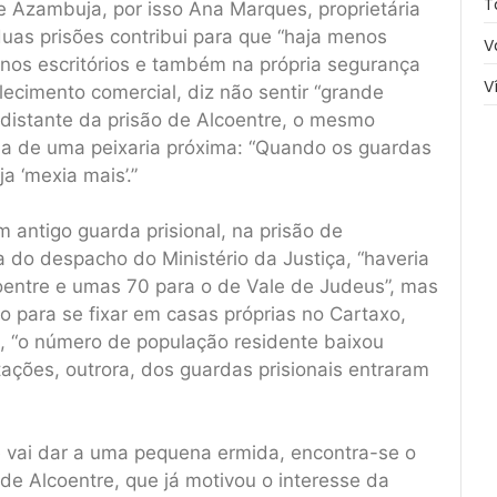
T
e Azambuja, por isso Ana Marques, proprietária
duas prisões contribui para que “haja menos
V
nos escritórios e também na própria segurança
V
ecimento comercial, diz não sentir “grande
distante da prisão de Alcoentre, o mesmo
tária de uma peixaria próxima: “Quando os guardas
a ‘mexia mais’.”
 antigo guarda prisional, na prisão de
a do despacho do Ministério da Justiça, “haveria
oentre e umas 70 para o de Vale de Judeus”, mas
o para se fixar em casas próprias no Cartaxo,
, “o número de população residente baixou
ações, outrora, dos guardas prisionais entraram
e vai dar a uma pequena ermida, encontra-se o
de Alcoentre, que já motivou o interesse da