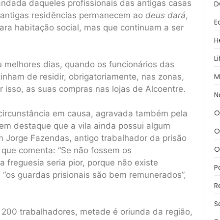
andada daqueles profissionais das antigas casas
D
s antigas residências permanecem ao
deus dará
,
E
para habitação social, mas que continuam a ser
H
L
 melhores dias, quando os funcionários das
M
inham de residir, obrigatoriamente, nas zonas,
r isso, as suas compras nas lojas de Alcoentre.
N
O
 circunstância em causa, agravada também pela
em destaque que a vila ainda possui algum
O
 Jorge Fazendas, antigo trabalhador da prisão
O
, que comenta: “Se não fossem os
 freguesia seria pior, porque não existe
P
e “os guardas prisionais são bem remunerados”,
R
S
 200 trabalhadores, metade é oriunda da região,