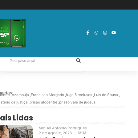
quetas:
oentre
,
Azambuja
,
Francisco Morgado
,
fuga 5 reclusos
,
Luís de Sousa
,
stério da justiça
,
prisão alcoentre
,
prisão vale de judeus
ais Lidas
Miguel Antonio Rodrigues
-
2 de Agosto, 2026
-
18:43