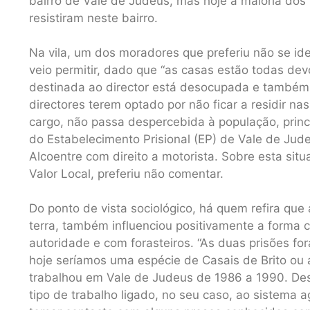
bairro de Vale de Judeus, mas hoje a maioria dos
resistiram neste bairro.
Na vila, um dos moradores que preferiu não se ide
veio permitir, dado que “as casas estão todas de
destinada ao director está desocupada e também 
directores terem optado por não ficar a residir n
cargo, não passa despercebida à população, princ
do Estabelecimento Prisional (EP) de Vale de Jud
Alcoentre com direito a motorista. Sobre esta si
Valor Local, preferiu não comentar.
Do ponto de vista sociológico, há quem refira que
terra, também influenciou positivamente a forma
autoridade e com forasteiros. “As duas prisões fo
hoje seríamos uma espécie de Casais de Brito ou 
trabalhou em Vale de Judeus de 1986 a 1990. Des
tipo de trabalho ligado, no seu caso, ao sistema 