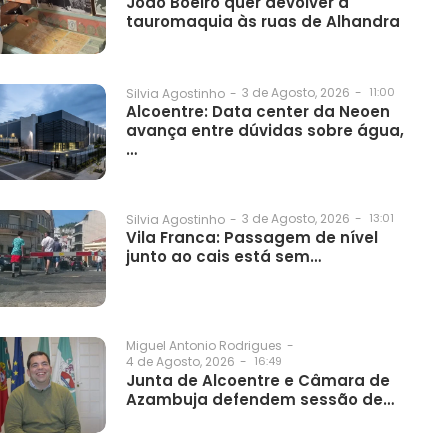
João Boeiro quer devolver a
tauromaquia às ruas de Alhandra
3 de Agosto, 2026
-
11:00
Silvia Agostinho
-
Alcoentre: Data center da Neoen
avança entre dúvidas sobre água,
…
3 de Agosto, 2026
-
13:01
Silvia Agostinho
-
Vila Franca: Passagem de nível
junto ao cais está sem…
Miguel Antonio Rodrigues
-
4 de Agosto, 2026
-
16:49
Junta de Alcoentre e Câmara de
Azambuja defendem sessão de…