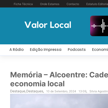
Ficha Técnica
Onde Estamos
Contacto
Estatuto Editoria
A Rádio
Edição Impressa
Podcasts
Econom
Memória – Alcoentre: Cad
economia local
Destaque
,
Destaques
,
10 de Setembro, 2024
13:09
,
Silvia Agosti