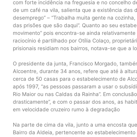
com forte incidência na freguesia e no concelho d
de um café na vila, salienta que a existência das 
desemprego” – “Trabalha muita gente na cozinha, 
das prisões que são daqui”. Quanto ao seu estabel
movimento” pois encontra-se ainda relativamente 
raciocínio é partilhado por Otília Colaço, proprie
prisionais residiam nos bairros, notava-se que a loj
O presidente da junta, Francisco Morgado, também
Alcoentre, durante 34 anos, refere que até à altur
cerca de 50 casas para o estabelecimento de Alc
após 1997, “as pessoas passaram a usar o subsídi
Rio Maior ou nas Caldas da Rainha”. Em conclusão
drasticamente”, e com o passar dos anos, as habit
em velocidade cruzeiro rumo à degradação
Na parte de cima da vila, junto a uma encosta qu
Bairro da Aldeia, pertencente ao estabelecimento 