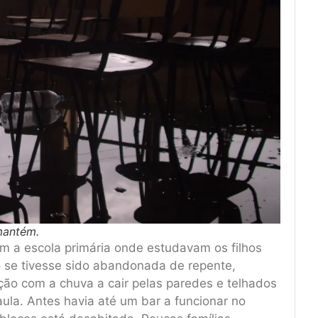
mantém.
om a escola primária onde estudavam os filhos
 se tivesse sido abandonada de repente,
ção com a chuva a cair pelas paredes e telhados
ula. Antes havia até um bar a funcionar no