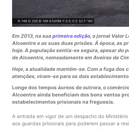
R: 148 G: 255 B: 149 X:54188 Y: 0 S: 0 Z: 52 F: 160
Em 2013, na sua
primeira edição
, o jornal Valor
Alcoentre e as suas duas prisões. Á época, as 
hoje. A população sentia-se segura, apesar do p
de Alcoentre, nomeadamente em Aveiras de Cim
Hoje, a atualidade mantém-se. Com a fuga dos c
atenções, viram-se para os dois establecimentos
Longe dos tempos áureos de outrora, o comércio,
Alcoentre ainda beneficiam dos bons ventos pro
estabelecimentos prisionais na freguesia.
A entrada em vigor de um despacho do Ministério
aos guardas prisionais para poderem passar a res