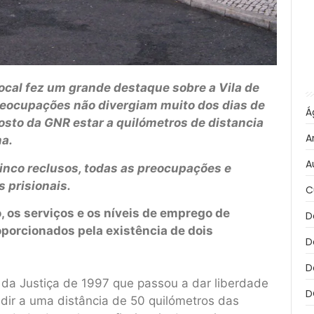
 Local fez um grande destaque sobre a Vila de
preocupações não divergiam muito dos dias de
Á
osto da GNR estar a quilómetros de distancia
A
a.
A
inco reclusos, todas as preocupações e
 prisionais.
C
 os serviços e os níveis de emprego de
D
porcionados pela existência de dois
D
D
 da Justiça de 1997 que passou a dar liberdade
D
idir a uma distância de 50 quilómetros das