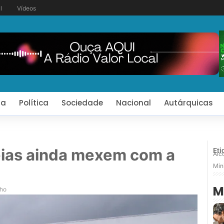
l
Vídeos
ia
Política
Sociedade
Nacional
Autárquicas
eias ainda mexem com a
Eti
Alc
Mini
M
nho