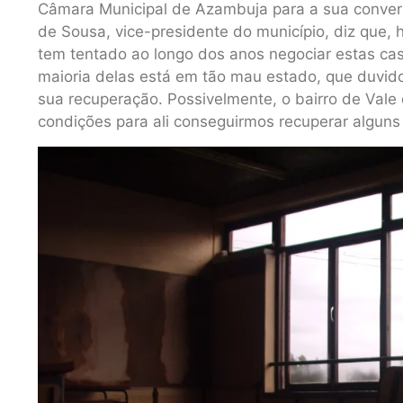
Câmara Municipal de Azambuja para a sua conver
de Sousa, vice-presidente do município, diz que, 
tem tentado ao longo dos anos negociar estas casa
maioria delas está em tão mau estado, que duvid
sua recuperação. Possivelmente, o bairro de Val
condições para ali conseguirmos recuperar alguns 