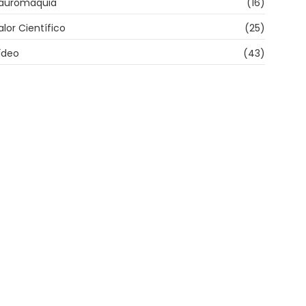
auromaquia
(16)
alor Científico
(25)
ídeo
(43)