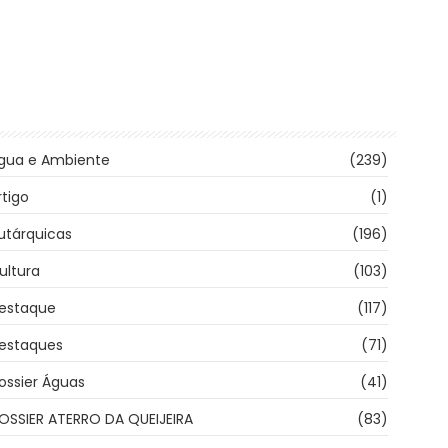
gua e Ambiente
(239)
rtigo
(1)
utárquicas
(196)
ultura
(103)
estaque
(117)
estaques
(71)
ossier Águas
(41)
OSSIER ATERRO DA QUEIJEIRA
(83)