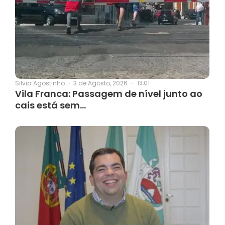
3 de Agosto, 2026
-
13:01
Silvia Agostinho
-
Vila Franca: Passagem de nível junto ao
cais está sem…