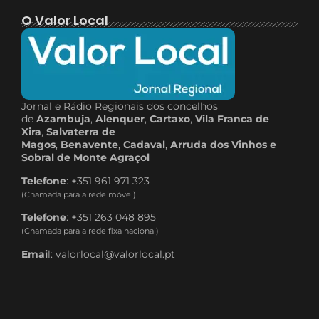
O Valor Local
Jornal e Rádio Regionais dos concelhos
de
Azambuja
,
Alenquer
,
Cartaxo
,
Vila Franca de
Xira
,
Salvaterra de
Magos
,
Benavente
,
Cadaval
,
Arruda dos Vinhos e
Sobral de Monte Agraçol
Telefone
: +351 961 971 323
(Chamada para a rede móvel)
Telefone
: +351 263 048 895
(Chamada para a rede fixa nacional)
Emai
l: valorlocal@valorlocal.pt