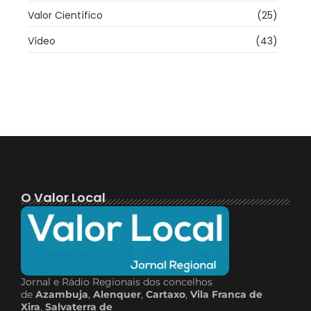
Valor Científico
(25)
Vídeo
(43)
O Valor Local
Jornal e Rádio Regionais dos concelhos
de
Azambuja
,
Alenquer
,
Cartaxo
,
Vila Franca de
Xira
,
Salvaterra de