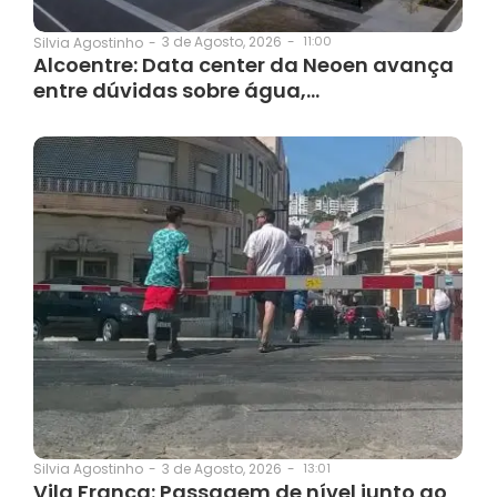
3 de Agosto, 2026
-
11:00
Silvia Agostinho
-
Alcoentre: Data center da Neoen avança
entre dúvidas sobre água,…
3 de Agosto, 2026
-
13:01
Silvia Agostinho
-
Vila Franca: Passagem de nível junto ao