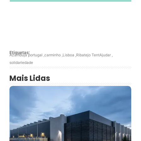
Etiquetas:
Azambuja portugal
,
carminho
,
Lisboa
,
Ribatejo TentAjudar
,
solidariedade
Mais Lidas