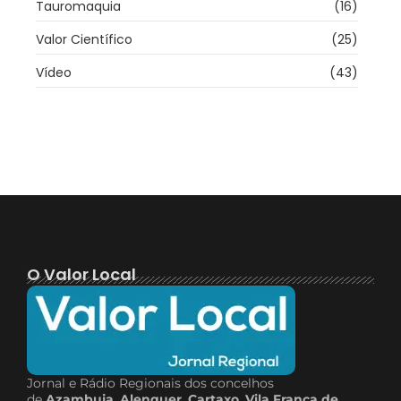
Tauromaquia
(16)
Valor Científico
(25)
Vídeo
(43)
O Valor Local
Jornal e Rádio Regionais dos concelhos
de
Azambuja
,
Alenquer
,
Cartaxo
,
Vila Franca de