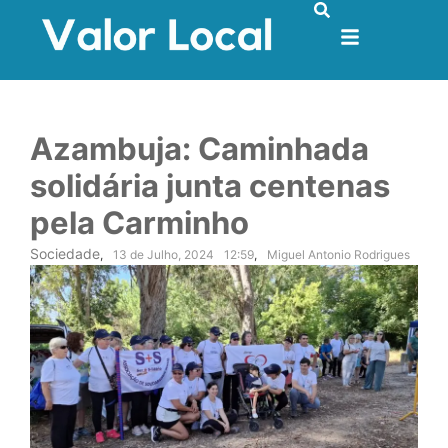
Azambuja: Caminhada
solidária junta centenas
pela Carminho
Sociedade
,
13 de Julho, 2024
12:59
,
Miguel Antonio Rodrigues