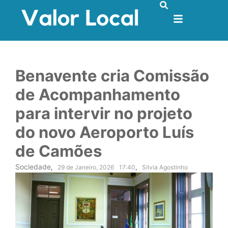
Benavente cria Comissão
de Acompanhamento
para intervir no projeto
do novo Aeroporto Luís
de Camões
Sociedade
,
29 de Janeiro, 2026
17:40
,
Silvia Agostinho