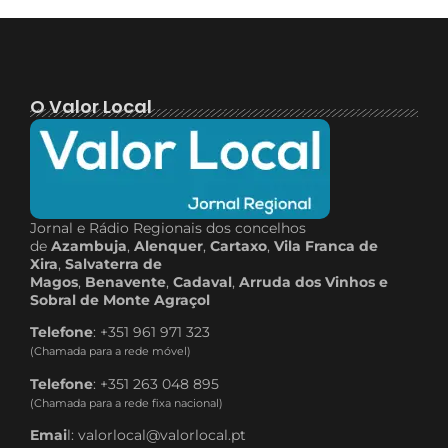
O Valor Local
Jornal e Rádio Regionais dos concelhos
de
Azambuja
,
Alenquer
,
Cartaxo
,
Vila Franca de
Xira
,
Salvaterra de
Magos
,
Benavente
,
Cadaval
,
Arruda dos Vinhos e
Sobral de Monte Agraçol
Telefone
: +351 961 971 323
(Chamada para a rede móvel)
Telefone
: +351 263 048 895
(Chamada para a rede fixa nacional)
Emai
l: valorlocal@valorlocal.pt