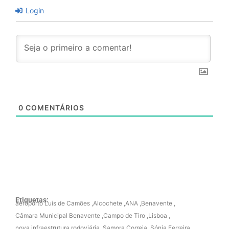
Login
0
COMENTÁRIOS
Etiquetas:
aeroporto Luís de Camões
,
Alcochete
,
ANA
,
Benavente
,
Câmara Municipal Benavente
,
Campo de Tiro
,
Lisboa
,
nova infraestrutura rodoviária
,
Samora Correia
,
Sónia Ferreira