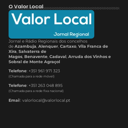
O Valor Local
Jornal e Rádio Regionais dos concelhos
de
Azambuja
,
Alenquer
,
Cartaxo
,
Vila Franca de
Xira
,
Salvaterra de
Magos
,
Benavente
,
Cadaval
,
Arruda dos Vinhos e
Sobral de Monte Agraçol
Telefone
: +351 961 971 323
(Chamada para a rede móvel)
Telefone
: +351 263 048 895
(Chamada para a rede fixa nacional)
Emai
l: valorlocal@valorlocal.pt