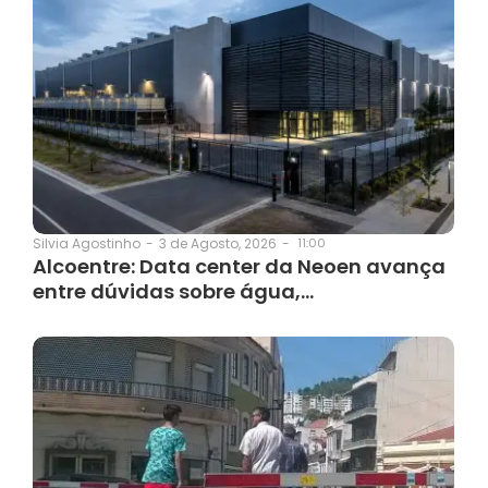
3 de Agosto, 2026
-
11:00
Silvia Agostinho
-
Alcoentre: Data center da Neoen avança
entre dúvidas sobre água,…