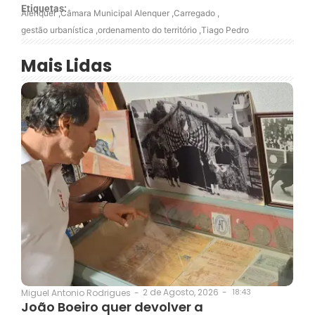
Etiquetas:
Alenquer
,
Câmara Municipal Alenquer
,
Carregado
,
gestão urbanística
,
ordenamento do território
,
Tiago Pedro
Mais Lidas
2 de Agosto, 2026
-
18:43
Miguel Antonio Rodrigues
-
João Boeiro quer devolver a