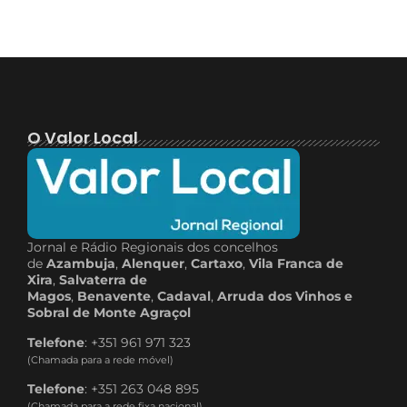
O Valor Local
Jornal e Rádio Regionais dos concelhos
de
Azambuja
,
Alenquer
,
Cartaxo
,
Vila Franca de
Xira
,
Salvaterra de
Magos
,
Benavente
,
Cadaval
,
Arruda dos Vinhos e
Sobral de Monte Agraçol
Telefone
: +351 961 971 323
(Chamada para a rede móvel)
Telefone
: +351 263 048 895
(Chamada para a rede fixa nacional)