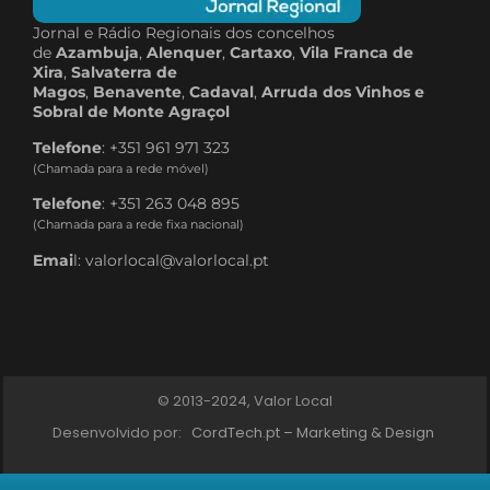
Jornal e Rádio Regionais dos concelhos
de
Azambuja
,
Alenquer
,
Cartaxo
,
Vila Franca de
Xira
,
Salvaterra de
Magos
,
Benavente
,
Cadaval
,
Arruda dos Vinhos e
Sobral de Monte Agraçol
Telefone
: +351 961 971 323
(Chamada para a rede móvel)
Telefone
: +351 263 048 895
(Chamada para a rede fixa nacional)
Emai
l: valorlocal@valorlocal.pt
© 2013-2024, Valor Local
Desenvolvido por:
CordTech.pt – Marketing & Design