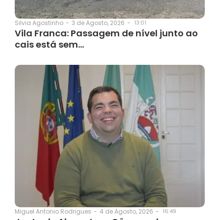
3 de Agosto, 2026
-
13:01
Silvia Agostinho
-
Vila Franca: Passagem de nível junto ao
cais está sem…
4 de Agosto, 2026
-
16:49
Miguel Antonio Rodrigues
-