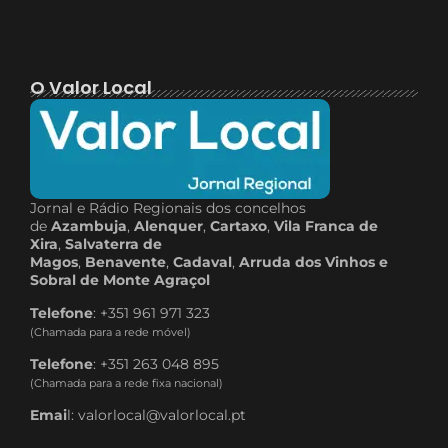
O Valor Local
Jornal e Rádio Regionais dos concelhos
de
Azambuja
,
Alenquer
,
Cartaxo
,
Vila Franca de
Xira
,
Salvaterra de
Magos
,
Benavente
,
Cadaval
,
Arruda dos Vinhos e
Sobral de Monte Agraçol
Telefone
: +351 961 971 323
(Chamada para a rede móvel)
Telefone
: +351 263 048 895
(Chamada para a rede fixa nacional)
Emai
l: valorlocal@valorlocal.pt