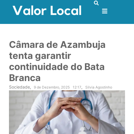
Câmara de Azambuja
tenta garantir
continuidade do Bata
Branca
Sociedade
,
9 de Dezembro, 2025
12:17
,
Silvia Agostinho