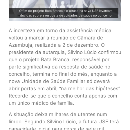
O fim do projeto Bata Branca e o atraso na nova USF levantam
dúvidas sobre a resposta de cuidados de saúde no concelho
A incerteza em torno da assistência médica
voltou a marcar a reunião de Câmara de
Azambuja, realizada a 2 de dezembro. O
presidente da autarquia, Silvino Lúcio confirmou
que o projeto Bata Branca, responsável por
parte significativa da resposta de saúde no
concelho, termina no final do mês, enquanto a
nova Unidade de Saúde Familiar só deverá
abrir portas em abril, “na melhor das hipóteses”.
Recorde-se que o concelho conta apenas com
um único médico de família.
A situação deixa milhares de utentes num
limbo. Segundo Silvino Lúcio, a futura USF terá
capacidade inicial para cerca de sete mil