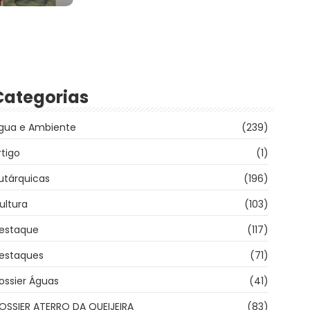
Categorias
gua e Ambiente
(239)
rtigo
(1)
utárquicas
(196)
ultura
(103)
estaque
(117)
estaques
(71)
ossier Águas
(41)
OSSIER ATERRO DA QUEIJEIRA
(83)