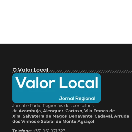
O Valor Local
Jornal e Rádio Regionais dos concelhos
de
Azambuja
,
Alenquer
,
Cartaxo
,
Vila Franca de
Xira
,
Salvaterra de Magos
,
Benavente
,
Cadaval
,
Arruda
dos Vinhos e Sobral de Monte Agraçol
Telefone
: +351 961 971 323