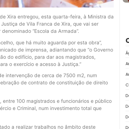
e Xira entregou, esta quarta-feira, à Ministra da
Justiça de Vila Franca de Xira, que vai ser
ar denominado “Escola da Armada”.
elho, que há muito aguarda por esta obra”,
unicado de imprensa, adiantando que “o Governo
Á
o do edifício, para dar aos magistrados,
A
ra o exercício e acesso à Justiça.”
A
 de intervenção de cerca de 7500 m2, num
lebração de contrato de constituição de direito
C
D
 entre 100 magistrados e funcionários e público
D
ércio e Criminal, num investimento total que
D
tado a realizar trabalhos no âmbito deste
D