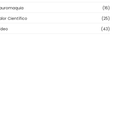
auromaquia
(16)
alor Científico
(25)
ídeo
(43)