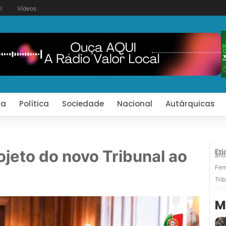
l
Vídeos
ia
Política
Sociedade
Nacional
Autárquicas
jeto do novo Tribunal ao
Eti
ant
Fer
Trib
M