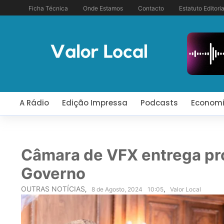
Ficha Técnica
Onde Estamos
Contacto
Estatuto Editoria
A Rádio
Edição Impressa
Podcasts
Econom
Câmara de VFX entrega pro
Governo
OUTRAS NOTÍCIAS
,
8 de Agosto, 2024
10:05
,
Valor Local