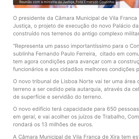
Reunião com a ministra da Justiça_Foto Emerson Coutinho
O presidente da Câmara Municipal de Vila Franca d
Justiça, o projeto de execução do novo Palácio da 
construído nos terrenos do antigo complexo milit
“Representa um passo importantíssimo para o Conc
sublinha Fernando Paulo Ferreira, citado em com
tem agora condições para avançar com a construçã
funcionários e aos cidadãos melhores condições pa
O novo tribunal de Lisboa Norte vai ter uma área
terreno a ser cedido pela autarquia, através da ce
de superfície e servidão do terreno.
O novo edifício terá capacidade para 650 pessoas,
em geral, e vai acolher os juízos de Trabalho, Com
rondará os 13 milhões de euros.
A Câmara Municipal de Vila Franca de Xira tem es