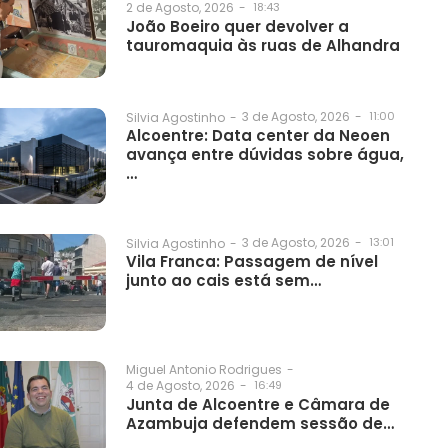
2 de Agosto, 2026
-
18:43
João Boeiro quer devolver a
tauromaquia às ruas de Alhandra
3 de Agosto, 2026
-
11:00
Silvia Agostinho
-
Alcoentre: Data center da Neoen
avança entre dúvidas sobre água,
…
3 de Agosto, 2026
-
13:01
Silvia Agostinho
-
Vila Franca: Passagem de nível
junto ao cais está sem…
Miguel Antonio Rodrigues
-
4 de Agosto, 2026
-
16:49
Junta de Alcoentre e Câmara de
Azambuja defendem sessão de…