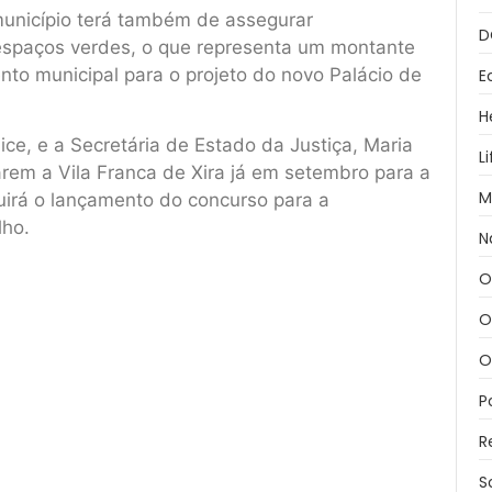
 município terá também de assegurar
D
 espaços verdes, o que representa um montante
nto municipal para o projeto do novo Palácio de
E
H
dice, e a Secretária de Estado da Justiça, Maria
L
rem a Vila Franca de Xira já em setembro para a
M
guirá o lançamento do concurso para a
lho.
N
O
O
O
P
R
S