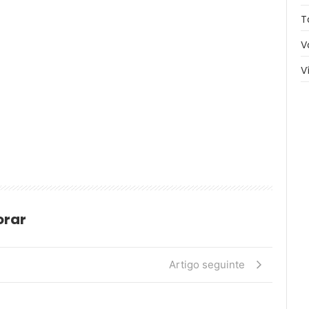
T
V
V
orar
Artigo seguinte