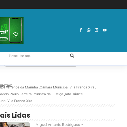
quetas:
igos terrenos da Marinha
,
Câmara Municipal Vila Franca Xira
,
nando Paulo Ferreira
,
ministra da Justiça
,
Rita Júdice
,
unal Vila Franca Xira
ais Lidas
Miguel Antonio Rodrigues
-