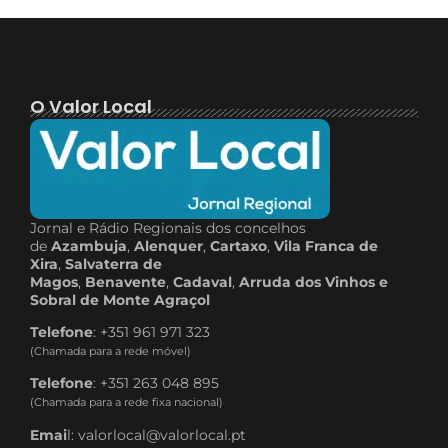
O Valor Local
Jornal e Rádio Regionais dos concelhos
de
Azambuja
,
Alenquer
,
Cartaxo
,
Vila Franca de
Xira
,
Salvaterra de
Magos
,
Benavente
,
Cadaval
,
Arruda dos Vinhos e
Sobral de Monte Agraçol
Telefone
: +351 961 971 323
(Chamada para a rede móvel)
Telefone
: +351 263 048 895
(Chamada para a rede fixa nacional)
Emai
l: valorlocal@valorlocal.pt