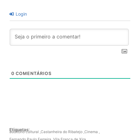
Login
0
COMENTÁRIOS
Etiquetas:
auditório cultural
,
Castanheira do Ribatejo
,
Cinema
,
Fernando Paulo Ferreira
,
Vila Franca de Xira