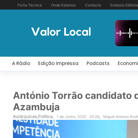
Ficha Técnica
Onde Estamos
Contacto
Estatuto Editoria
A Rádio
Edição Impressa
Podcasts
Econom
António Torrão candidato
Azambuja
Autárquicas
,
Política
,
1 de Junho, 2025
20:28
,
Miguel Antonio Rod