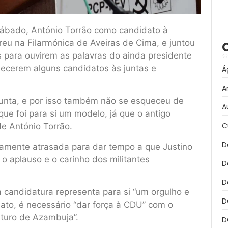
ábado, António Torrão como candidato à
reu na Filarmónica de Aveiras de Cima, e juntou
s para ouvirem as palavras do ainda presidente
hecerem alguns candidatos às juntas e
Á
A
Junta, e por isso também não se esqueceu de
A
 que foi para si um modelo, já que o antigo
C
e António Torrão.
D
eiramente atrasada para dar tempo a que Justino
o aplauso e o carinho dos militantes
D
D
 candidatura representa para si “um orgulho e
D
dato, é necessário “dar força à CDU” com o
uturo de Azambuja”.
D