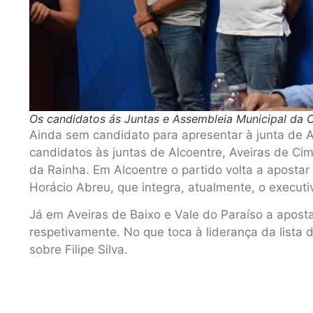
Os candidatos ás Juntas e Assembleia Municipal da 
Ainda sem candidato para apresentar à junta de
candidatos às juntas de Alcoentre, Aveiras de Cim
da Rainha. Em Alcoentre o partido volta a aposta
Horácio Abreu, que integra, atualmente, o executi
Já em Aveiras de Baixo e Vale do Paraíso a apos
respetivamente. No que toca à liderança da lista
sobre Filipe Silva.