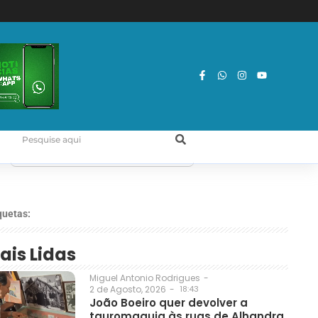
quetas:
ais Lidas
Miguel Antonio Rodrigues
-
2 de Agosto, 2026
-
18:43
João Boeiro quer devolver a
tauromaquia às ruas de Alhandra