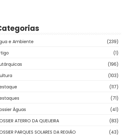
Categorias
gua e Ambiente
(239)
rtigo
(1)
utárquicas
(196)
ultura
(103)
estaque
(117)
estaques
(71)
ossier Águas
(41)
OSSIER ATERRO DA QUEIJEIRA
(83)
OSSIER PARQUES SOLARES DA REGIÃO
(43)