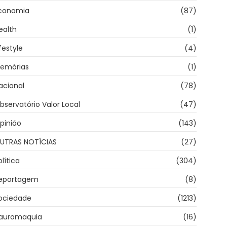
conomia
(87)
ealth
(1)
ifestyle
(4)
emórias
(1)
acional
(78)
bservatório Valor Local
(47)
pinião
(143)
UTRAS NOTÍCIAS
(27)
olítica
(304)
eportagem
(8)
ociedade
(1213)
auromaquia
(16)