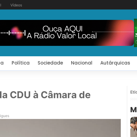
l
Vídeos
ia
Política
Sociedade
Nacional
Autárquicas
 da CDU à Câmara de
Eti
M
rigues