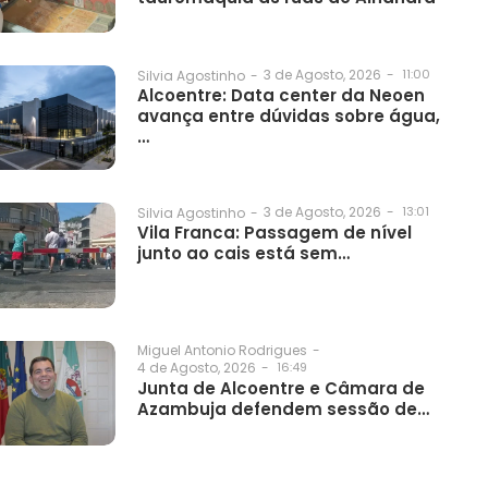
3 de Agosto, 2026
-
11:00
Silvia Agostinho
-
Alcoentre: Data center da Neoen
avança entre dúvidas sobre água,
…
3 de Agosto, 2026
-
13:01
Silvia Agostinho
-
Vila Franca: Passagem de nível
junto ao cais está sem…
Miguel Antonio Rodrigues
-
4 de Agosto, 2026
-
16:49
Junta de Alcoentre e Câmara de
Azambuja defendem sessão de…