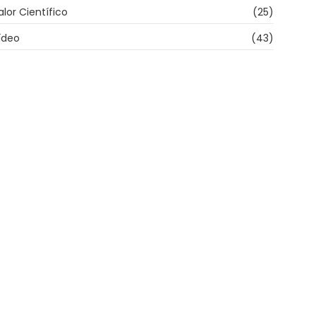
alor Científico
(25)
ídeo
(43)