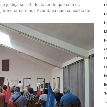
o e justiça social” destacando que com os
E
do, transformaremos Azambuja num concelho de
H
L
M
N
O
O
O
P
R
S
T