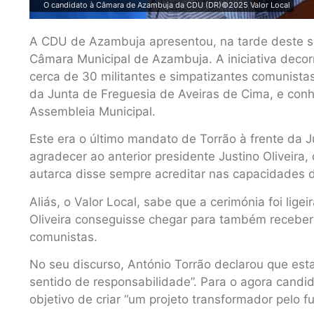
O candidato à Câmara de Azambuja da CDU (DR)©2025 Valor Local
A CDU de Azambuja apresentou, na tarde deste s
Câmara Municipal de Azambuja. A iniciativa decor
cerca de 30 militantes e simpatizantes comunista
da Junta de Freguesia de Aveiras de Cima, e con
Assembleia Municipal.
Este era o último mandato de Torrão à frente da 
agradecer ao anterior presidente Justino Oliveira,
autarca disse sempre acreditar nas capacidades d
Aliás, o Valor Local, sabe que a cerimónia foi lig
Oliveira conseguisse chegar para também receber 
comunistas.
No seu discurso, António Torrão declarou que esta
sentido de responsabilidade”. Para o agora candi
objetivo de criar “um projeto transformador pelo f