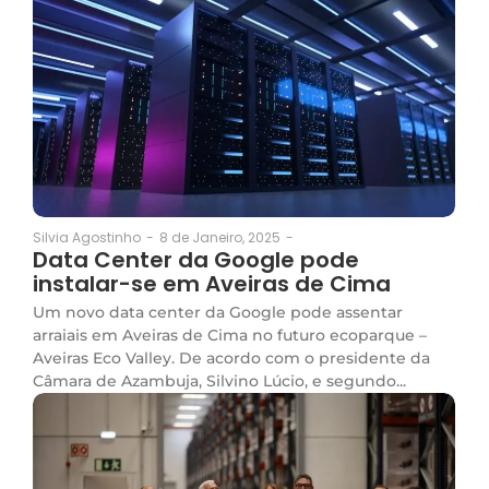
8 de Janeiro, 2025
-
Silvia Agostinho
-
Data Center da Google pode
instalar-se em Aveiras de Cima
Um novo data center da Google pode assentar
arraiais em Aveiras de Cima no futuro ecoparque –
Aveiras Eco Valley. De acordo com o presidente da
Câmara de Azambuja, Silvino Lúcio, e segundo...