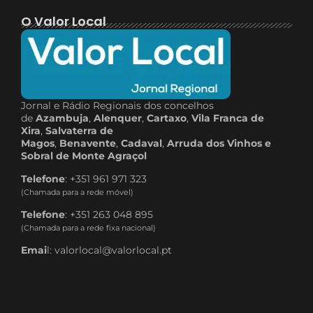
O Valor Local
Jornal e Rádio Regionais dos concelhos
de
Azambuja
,
Alenquer
,
Cartaxo
,
Vila Franca de
Xira
,
Salvaterra de
Magos
,
Benavente
,
Cadaval
,
Arruda dos Vinhos e
Sobral de Monte Agraçol
Telefone
: +351 961 971 323
(Chamada para a rede móvel)
Telefone
: +351 263 048 895
(Chamada para a rede fixa nacional)
Emai
l: valorlocal@valorlocal.pt