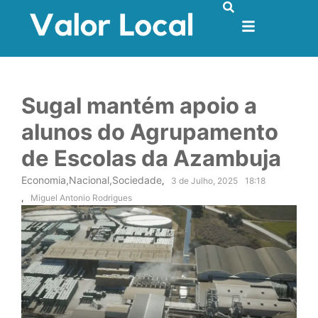
Sugal mantém apoio a
alunos do Agrupamento
de Escolas da Azambuja
Economia
,
Nacional
,
Sociedade
,
3 de Julho, 2025
18:18
,
Miguel Antonio Rodrigues