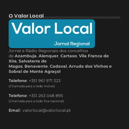
O Valor Local
Jornal e Rádio Regionais dos concelhos
de
Azambuja
,
Alenquer
,
Cartaxo
,
Vila Franca de
Xira
,
Salvaterra de
Magos
,
Benavente
,
Cadaval
,
Arruda dos Vinhos e
Sobral de Monte Agraçol
Telefone
: +351 961 971 323
(Chamada para a rede móvel)
Telefone
: +351 263 048 895
(Chamada para a rede fixa nacional)
Emai
l: valorlocal@valorlocal.pt