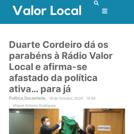
Duarte Cordeiro dá os
parabéns à Rádio Valor
Local e afirma-se
afastado da política
ativa… para já
Política
,
Sociedade
,
16 de Outubro, 2024
15:46
,
Miguel Antonio Rodrigues