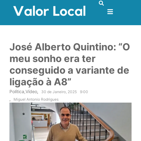
José Alberto Quintino: “O
meu sonho era ter
conseguido a variante de
ligação à A8”
Política
,
Vídeo
,
30 de Janeiro, 2025
9:00
,
Miguel Antonio Rodrigues