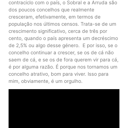
contraciclo com o país, o Sobral e a Arruda são
dos poucos concelhos que realmente
cresceram, efetivamente, em termos de
população nos últimos censos. Trata-se de um
crescimento significativo, cerca de três por
cento, quando o país apresenta um decréscimo
de 2,5% ou algo desse género. E por isso, se o
concelho continuar a crescer, se os de cá não
saem de cá, e se os de fora querem vir para cá,
é por alguma razão. É porque nos tornamos um
concelho atrativo, bom para viver. Isso para
mim, obviamente, é um orgulho.